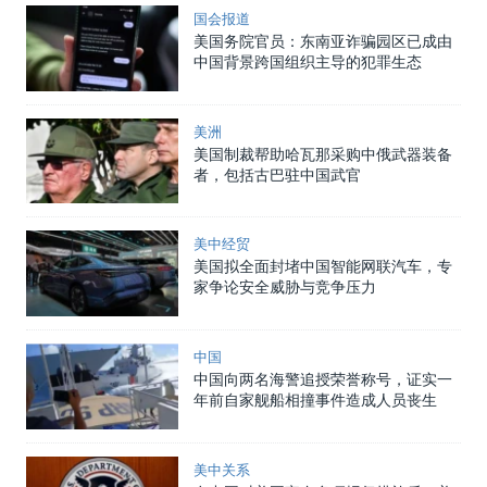
国会报道
美国务院官员：东南亚诈骗园区已成由
中国背景跨国组织主导的犯罪生态
美洲
美国制裁帮助哈瓦那采购中俄武器装备
者，包括古巴驻中国武官
美中经贸
美国拟全面封堵中国智能网联汽车，专
家争论安全威胁与竞争压力
中国
中国向两名海警追授荣誉称号，证实一
年前自家舰船相撞事件造成人员丧生
美中关系