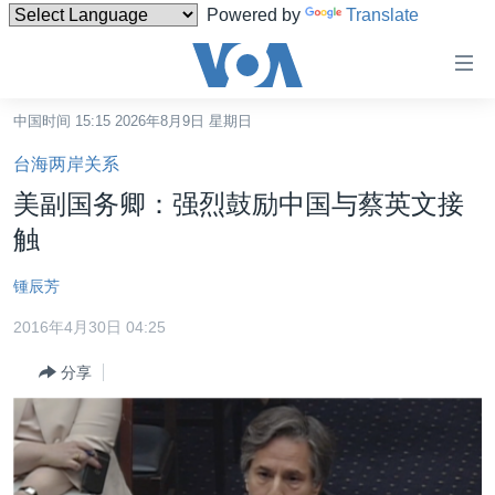
Powered by
Translate
无
障
碍
中国时间 15:15 2026年8月9日 星期日
主页
链
台海两岸关系
接
美国
美副国务卿：强烈鼓励中国与蔡英文接
跳
中国
触
转
台湾
到
锺辰芳
内
港澳
容
2016年4月30日 04:25
国际
跳
分享
转
分类新闻
最新国际新闻
到
美中关系
印太
经济·金融·贸易
导
航
热点专题
中东
人权·法律·宗教
跳