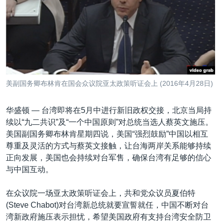
VOA视频
欧洲
科教·文娱·体健
白宫要闻
转
到
VOA今日焦点
非洲
军事
国会报道
检
中文广播
美洲
劳工
美中关系
索
全球议题
环境
美国建国250周年
关注我们
埃博拉疫情
美副国务卿布林肯在国会众议院亚太政策听证会上 (2016年4月28日)
美国之音专访
华盛顿 —
台湾即将在5月中进行新旧政权交接，北京当局持
重要讲话与声明
续以“九二共识”及“一个中国原则”对总统当选人蔡英文施压。
台海两岸关系
其他语言网站
美国副国务卿布林肯星期四说，美国“强烈鼓励”中国以相互
尊重及灵活的方式与蔡英文接触，让台海两岸关系能够持续
南中国海争端
正向发展，美国也会持续对台军售，确保台湾有足够的信心
关注西藏
与中国互动。
关注新疆
在众议院一场亚太政策听证会上，共和党众议员夏伯特
GEN Z 看美国
(Steve Chabot)对台湾新总统就要宣誓就任，中国不断对台
湾新政府施压表示担忧，希望美国政府有支持台湾安全防卫