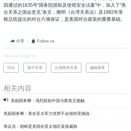
四通过的1635号“国务院授权及使馆安全法案”中，加入了“美
台关系之国会意见”条文，阐明《台湾关系法》及1982年里
根总统提出的对台六项保证，是美国对台政策的重要基础。
分享
Follow us
This item is part of
印太
美中关系
台海两岸关系
编辑推荐
相关内容
美副国务卿：强烈鼓励中国与蔡英文接触
美副国务卿：美在亚太军力优势不会很快受挑战
美议员：朝鲜是美国在亚太地区直接威胁