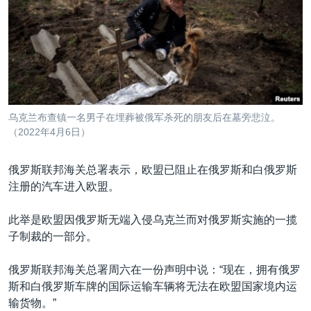
VOA视频
欧洲
科教·文娱·体健
白宫要闻
转
到
VOA今日焦点
非洲
军事
国会报道
检
中文广播
美洲
劳工
美中关系
索
全球议题
环境
美国建国250周年
关注我们
埃博拉疫情
乌克兰布查镇一名男子在埋葬被俄军杀死的朋友后在墓旁悲泣。
美国之音专访
（2022年4月6日）
重要讲话与声明
俄罗斯联邦海关总署表示，欧盟已阻止在俄罗斯和白俄罗斯
台海两岸关系
注册的汽车进入欧盟。
其他语言网站
南中国海争端
此举是欧盟因俄罗斯无端入侵乌克兰而对俄罗斯实施的一揽
关注西藏
子制裁的一部分。
关注新疆
俄罗斯联邦海关总署周六在一份声明中说：“现在，拥有俄罗
GEN Z 看美国
斯和白俄罗斯车牌的国际运输车辆将无法在欧盟国家境内运
输货物。”