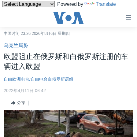
Powered by
Translate
无
障
碍
中国时间 23:26 2026年8月6日 星期四
主页
链
乌克兰局势
接
美国
欧盟阻止在俄罗斯和白俄罗斯注册的车
跳
中国
辆进入欧盟
转
台湾
到
自由欧洲电台/自由电台白俄罗斯语组
内
港澳
容
2022年4月11日 06:42
国际
跳
分享
转
分类新闻
最新国际新闻
到
美中关系
印太
经济·金融·贸易
导
航
热点专题
中东
人权·法律·宗教
跳