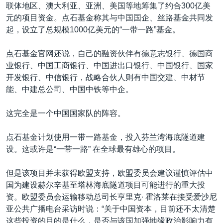
联体地区、澳大利亚、亚洲、美国等地筹集了约合300亿美
元的项目资金。点石基金称其与中国国企、丝路基金共同发
起，设立了总规模1000亿美元的“一带一路”基金。
点石基金官网还说，自己的融资伙伴有德意志银行、德国商
业银行、中国工商银行、中国进出口银行、中国银行、国家
开发银行、中信银行，战略合伙人则有中国交建、中材节
能、中建总公司、中国中铁等中企。
这完全是一个中国国家队的阵容。
点石基金计划使用一带一路基金，投入芬兰湾海底隧道建
设。这或许是“一带一路” 在全球最有雄心的项目。
但是该项目并未获得欧盟支持，欧盟委员会建议谨慎评估中
国为建设赫尔辛基至塔林海底隧道项目可能进行的重大投
资。欧盟委员会运输移动总司长亨里克∙ 霍洛莱在接受爱沙尼
亚公共广播电台采访时说：“关于中国资本，目前还不太清楚
这些投资的目的是什么，是否与该国加强地缘政治影响力有