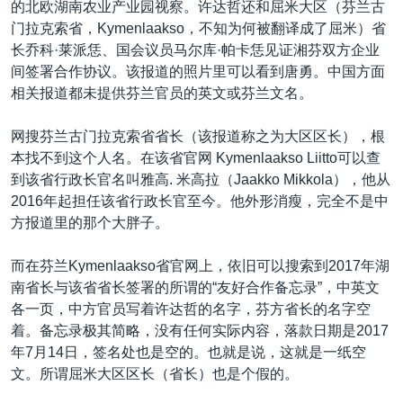
的北欧湖南农业产业园视察。许达哲还和屈米大区（芬兰古
门拉克索省，Kymenlaakso，不知为何被翻译成了屈米）省
长乔科·莱派恁、国会议员马尔库·帕卡恁见证湘芬双方企业
间签署合作协议。该报道的照片里可以看到唐勇。中国方面
相关报道都未提供芬兰官员的英文或芬兰文名。
网搜芬兰古门拉克索省省长（该报道称之为大区区长），根
本找不到这个人名。在该省官网 Kymenlaakso Liitto可以查
到该省行政长官名叫雅高. 米高拉（Jaakko Mikkola），他从
2016年起担任该省行政长官至今。他外形消瘦，完全不是中
方报道里的那个大胖子。
而在芬兰Kymenlaakso省官网上，依旧可以搜索到2017年湖
南省长与该省省长签署的所谓的“友好合作备忘录”，中英文
各一页，中方官员写着许达哲的名字，芬方省长的名字空
着。备忘录极其简略，没有任何实际内容，落款日期是2017
年7月14日，签名处也是空的。也就是说，这就是一纸空
文。所谓屈米大区区长（省长）也是个假的。