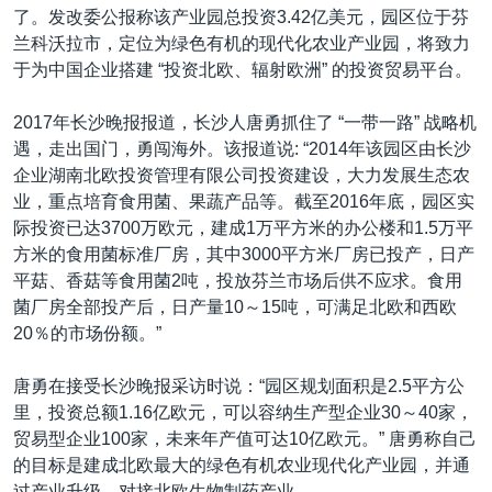
了。发改委公报称该产业园总投资3.42亿美元，园区位于芬
兰科沃拉市，定位为绿色有机的现代化农业产业园，将致力
于为中国企业搭建 “投资北欧、辐射欧洲” 的投资贸易平台。
2017年长沙晚报报道，长沙人唐勇抓住了 “一带一路” 战略机
遇，走出国门，勇闯海外。该报道说: “2014年该园区由长沙
企业湖南北欧投资管理有限公司投资建设，大力发展生态农
业，重点培育食用菌、果蔬产品等。截至2016年底，园区实
际投资已达3700万欧元，建成1万平方米的办公楼和1.5万平
方米的食用菌标准厂房，其中3000平方米厂房已投产，日产
平菇、香菇等食用菌2吨，投放芬兰市场后供不应求。食用
菌厂房全部投产后，日产量10～15吨，可满足北欧和西欧
20％的市场份额。”
唐勇在接受长沙晚报采访时说：“园区规划面积是2.5平方公
里，投资总额1.16亿欧元，可以容纳生产型企业30～40家，
贸易型企业100家，未来年产值可达10亿欧元。” 唐勇称自己
的目标是建成北欧最大的绿色有机农业现代化产业园，并通
过产业升级，对接北欧生物制药产业。