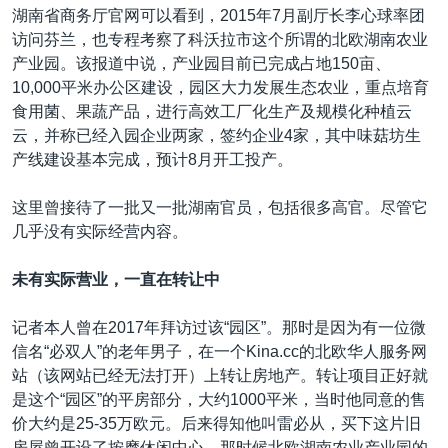
湖南省商务厅官网可以看到，2015年7月副厅长李心球率团
访问芬兰，也专程考察了科沃拉市这个所谓的北欧湖南农业
产业园。该报道中说，产业园目前已完成占地150亩、
10,000平米办公区建设，园区大力发展生态农业，重点培育
食用菌、果蔬产品，进行高效工厂化生产及规模化种植云
云，并称已经入园企业两家，签约企业4家，其中味菇坊生
产线建设基本完成，预计8月开工投产。
这里曾接待了一批又一批湖南官员，包括很多高官。尽管它
几乎没有实际经营内容。
未有实际营业，一直在转让中
记者本人曾在2017年拜访过该“园区”。那时是因为有一位微
信名“必双人”的老年男子，在一个Kina.cc的北欧华人服务网
站（该网站已经无法打开）上转让房地产。转让项目正好就
是这个“园区”的平房部分，大约1000平米，当时他同意的售
价大约是25-35万欧元。后来得知他叫雷必从，买下这片旧
房屋曾开设了按摩休闲中心。那时候北欧湖南农业产业园的