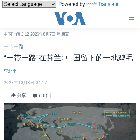
Powered by
Translate
无
障
碍
中国时间 2:12 2026年8月7日 星期五
主页
链
一带一路
接
美国
“一带一路”在芬兰: 中国留下的一地鸡毛
跳
中国
转
李北平
台湾
到
2023年10月8日 04:17
内
港澳
容
分享
(15)
国际
跳
转
分类新闻
最新国际新闻
到
美中关系
印太
经济·金融·贸易
导
航
热点专题
中东
人权·法律·宗教
跳