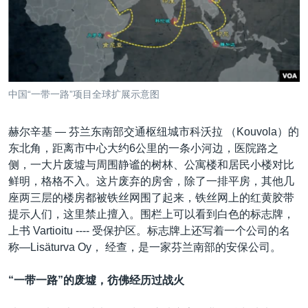
VOA视频
欧洲
科教·文娱·体健
白宫要闻
转
到
VOA今日焦点
非洲
军事
国会报道
检
中文广播
美洲
劳工
美中关系
索
全球议题
环境
美国建国250周年
关注我们
中国“一带一路”项目全球扩展示意图
埃博拉疫情
美国之音专访
赫尔辛基 —
芬兰东南部交通枢纽城市科沃拉 （Kouvola）的
东北角，距离市中心大约6公里的一条小河边，医院路之
重要讲话与声明
侧，一大片废墟与周围静谧的树林、公寓楼和居民小楼对比
台海两岸关系
鲜明，格格不入。这片废弃的房舍，除了一排平房，其他几
其他语言网站
座两三层的楼房都被铁丝网围了起来，铁丝网上的红黄胶带
南中国海争端
提示人们，这里禁止擅入。围栏上可以看到白色的标志牌，
关注西藏
上书 Vartioitu ---- 受保护区。标志牌上还写着一个公司的名
称—Lisäturva Oy， 经查，是一家芬兰南部的安保公司。
关注新疆
GEN Z 看美国
“
一带一路
”
的废墟，彷佛经历过战火