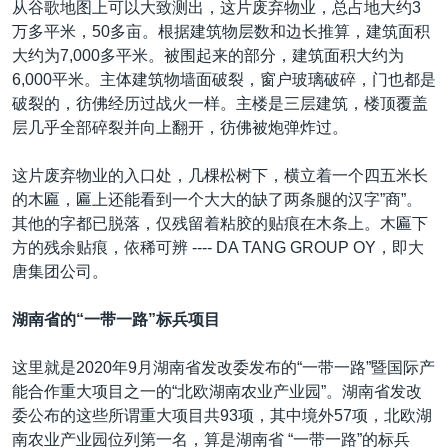
从谷歌地图上可以大致测出，这片废弃物业，总占地大约3
万多平米，50多亩。根据建筑物层数和边长推算，建筑面积
大约为7,000多平米。被围起来的部分，建筑面积大约为
6,000平米。主体建筑物墙面破裂，窗户玻璃破碎，门也都是
破裂的，彷佛经历过战火一样。主楼是三层建筑，楼顶覆盖
层几乎全部碎裂并向上翻开，彷佛被炮弹炸过。
这片废弃物业的入口处，几棵松树下，横立着一个四五米长
的木匾，匾上还能看到一个大大的缺了两条腿的汉字”商”。
其他的字都已脱落，仅残留着粘胶的贴痕在木条上。木匾下
方的残余贴痕，依稀可辨 ---- DA TANG GROUP OY，即大
唐集团公司。
湖南省的“一带一路”标兵项目
这里就是2020年9月湖南省发改委发布的“一带一路”暨国际产
能合作重大项目之一的“北欧湖南农业产业园”。湖南省发改
委公布的这些所谓重大项目共93项，其中境外57项，北欧湖
南农业产业园位列第一名，算是湖南省 “一带一路”的标兵