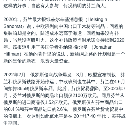
这样的好事，自然有人参与，何况精明的芬兰商人。
2020年，芬兰最大报纸赫尔辛基消息报（Helsingin
Sanomat）说，中欧班列向中国出口了木材等制品，回程的
集装箱却是空的。陆运成本远高于海运，回程如果没有补
贴，当然没有吸引力。这个补贴政策当时承诺会持续到2020
年。该报道引用了美国学者乔纳森·希尔曼 （Jonathan
Hillman）在他的著作里的说法，新丝绸之路的计划就是一个
新的皇帝的新衣，浪费大量资金。
2022年2月，俄罗斯侵乌战争爆发，3月，欧盟宣布制裁，芬
兰和俄罗斯铁路开始停运，中欧班列也在其中。芬兰在4-6月
间扣押865辆俄罗斯车厢。此后，芬俄贸易骤降。至2023年7
月，芬兰对俄罗斯的商品出口额仅2100万欧元。同月芬兰从
俄罗斯的进口商品仅1.52亿欧元。俄罗斯仅占芬兰商品出口
的0.4 %和芬兰商品进口的2.6%。 俄罗斯在芬兰货物贸易中
的份额上一次达到如此低水平是在 20 世纪 40 年代， 苏芬战
争期间。