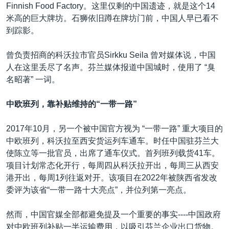
Finnish Food Factory。这里仅剩的中国遗迹，就是这个14
米高的巨大牌坊。石狮依旧蹲在牌坊门前，中国人早已看不
到踪影。
曾负责招商的科沃拉市官员Sirkku Seila 曾对媒体说，中国
人在这里丢尽了名声。芬兰媒体报道中国城时，使用了 “臭
名昭著” 一词。
中欧班列，靠补贴维持的“一带一路”
2017年10月，另一个被中国官方视为 “一带一路” 重大项目的
中欧班列，科沃拉至西安货运列车通车。时任中国驻芬兰大
使陈立等一批官员，出席了通车仪式。首列班列载货41车。
项目计划常态化开行，每周四从科沃拉开出，每周三从西安
港开出，每周1列往返对开。该项目在2022年被陕西省发改
委评为该省“一带一路十大亮点”，并位列第一亮点。
然而，中国官媒全部都避免提及一个重要的事实----中国政府
对中欧班列补贴一半运输费用，以吸引芬兰企业出口货物。