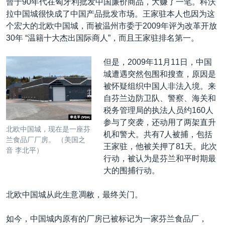
曾于90年代在匈牙利批发中国廉价商品，大赚了一笔。科沃
拉中国城很快成了中国产品批发市场。王家驻本人也因为这
个宏大的北欧中国城，而被温州市委于2009年评为改革开放
30年 “温籍十大杰出国际商人”，而且王家驻排名第一。
但是，2009年11月11日，中国
城遭遇突然包围和搜查，原因是
被怀疑组织中国人非法入境。来
自芬兰边防卫队、警察、海关和
税务管理局的执法人员约160人
参与了突袭，还动用了两架直升
北欧中国城，现在是一座芬
机和警犬。共有7人被捕，包括
兰食品厂厂房。 （美国之
王家驻，他被关押了81天。此次
音 李北平）
行动，被认为是芬兰和平时期最
大的围捕行动。
北欧中国城从此生意凋敝，最终关门。
如今，中国城内原有的厂房已被标记为一家芬兰食品厂，