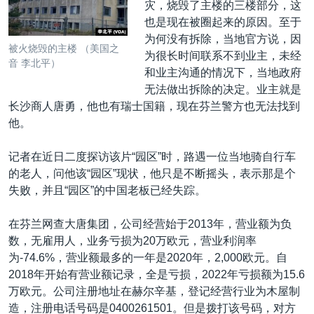
灾，烧毁了主楼的三楼部分，这
也是现在被圈起来的原因。至于
为何没有拆除，当地官方说，因
被火烧毁的主楼 （美国之
为很长时间联系不到业主，未经
音 李北平）
和业主沟通的情况下，当地政府
无法做出拆除的决定。业主就是
长沙商人唐勇，他也有瑞士国籍，现在芬兰警方也无法找到
他。
记者在近日二度探访该片“园区”时，路遇一位当地骑自行车
的老人，问他该“园区”现状，他只是不断摇头，表示那是个
失败，并且“园区”的中国老板已经失踪。
在芬兰网查大唐集团，公司经营始于2013年，营业额为负
数，无雇用人，业务亏损为20万欧元，营业利润率
为-74.6%，营业额最多的一年是2020年，2,000欧元。自
2018年开始有营业额记录，全是亏损，2022年亏损额为15.6
万欧元。公司注册地址在赫尔辛基，登记经营行业为木屋制
造，注册电话号码是0400261501。但是拨打该号码，对方