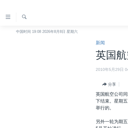
无
障
碍
检
中国时间 19:08 2026年8月8日 星期六
主页
索
链
新闻
美国
接
英国航
中国
跳
转
台湾
2010年5月29日 04
到
港澳
内
容
分享
国际
跳
英国航空公司同
分类新闻
最新国际新闻
转
下结束。星期五
到
美中关系
印太
经济·金融·贸易
举行的。
导
热点专题
中东
人权·法律·宗教
航
另外一轮为期五
跳
VOA视频
欧洲
科教·文娱·体健
白宫要闻