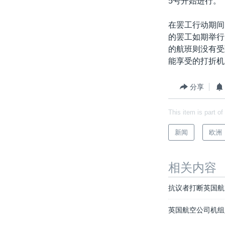
5号开始进行。
转
VOA今日焦点
非洲
军事
国会报道
到
在罢工行动期间
检
中文广播
美洲
劳工
美中关系
的罢工如期举行
索
的航班则没有受
全球议题
环境
美国建国250周年
能享受的打折机
埃博拉疫情
美国之音专访
分享
重要讲话与声明
This item is part of
台海两岸关系
新闻
欧洲
南中国海争端
关注西藏
相关内容
关注新疆
抗议者打断英国航
GEN Z 看美国
英国航空公司机组