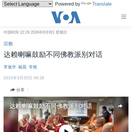
Powered by
Translate
无
障
碍
中国时间 22:29 2026年8月9日 星期日
主页
链
宗教
接
美国
达赖喇嘛鼓励不同佛教派别对话
跳
中国
转
李逸华
杨晨
常晓
台湾
到
2015年3月20日 08:28
内
港澳
容
分享
国际
跳
转
分类新闻
最新国际新闻
达赖喇嘛鼓励不同佛教派别对话
到
美中关系
印太
经济·金融·贸易
导
航
热点专题
中东
人权·法律·宗教
跳