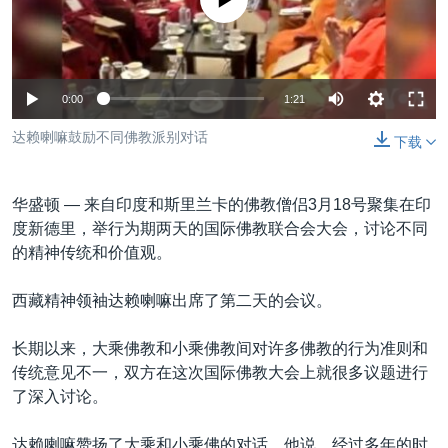
没有媒体可用资源
VOA视频
欧洲
科教·文娱·体健
白宫要闻
转
到
VOA今日焦点
非洲
军事
国会报道
检
中文广播
美洲
劳工
美中关系
索
0:00
1:21
全球议题
环境
美国建国250周年
关注我们
达赖喇嘛鼓励不同佛教派别对话
下载
埃博拉疫情
美国之音专访
华盛顿 —
来自印度和斯里兰卡的佛教僧侣3月18号聚集在印
重要讲话与声明
度新德里，举行为期两天的国际佛教联合会大会，讨论不同
的精神传统和价值观。
台海两岸关系
其他语言网站
南中国海争端
西藏精神领袖达赖喇嘛出席了第二天的会议。
关注西藏
长期以来，大乘佛教和小乘佛教间对许多佛教的行为准则和
关注新疆
传统意见不一，双方在这次国际佛教大会上就很多议题进行
了深入讨论。
GEN Z 看美国
达赖喇嘛赞扬了大乘和小乘佛的对话。他说，经过多年的时