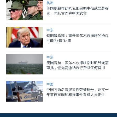
美洲
美国制裁帮助哈瓦那采购中俄武器装备
者，包括古巴驻中国武官
中东
特朗普总统：重开霍尔木兹海峡的协议
可能“很快”达成
中东
美国官员：霍尔木兹海峡临时航线无需
审批，也无需缴纳通行费或任何费用
中国
中国向两名海警追授荣誉称号，证实一
年前自家舰船相撞事件造成人员丧生