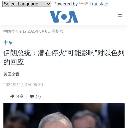
Powered by
Translate
无
障
碍
中国时间 9:17 2026年8月8日 星期六
主页
链
中东
接
美国
伊朗总统：潜在停火“可能影响”对以色列
跳
中国
的回应
转
台湾
到
美国之音
内
港澳
容
2024年11月4日 05:30
国际
跳
分享
(7)
转
分类新闻
最新国际新闻
到
美中关系
印太
经济·金融·贸易
导
航
热点专题
中东
人权·法律·宗教
跳