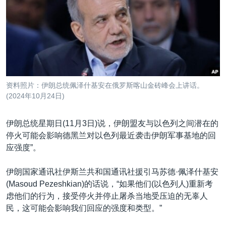
VOA视频
欧洲
科教·文娱·体健
白宫要闻
转
到
VOA今日焦点
非洲
军事
国会报道
检
中文广播
美洲
劳工
美中关系
索
全球议题
环境
美国建国250周年
关注我们
埃博拉疫情
资料照片：伊朗总统佩泽什基安在俄罗斯喀山金砖峰会上讲话。
美国之音专访
(2024年10月24日)
重要讲话与声明
伊朗总统星期日(11月3日)说，伊朗盟友与以色列之间潜在的
台海两岸关系
停火可能会影响德黑兰对以色列最近袭击伊朗军事基地的回
其他语言网站
应强度”。
南中国海争端
关注西藏
伊朗国家通讯社伊斯兰共和国通讯社援引马苏德·佩泽什基安
(Masoud Pezeshkian)的话说，“如果他们(以色列人)重新考
关注新疆
虑他们的行为，接受停火并停止屠杀当地受压迫的无辜人
GEN Z 看美国
民，这可能会影响我们回应的强度和类型。”