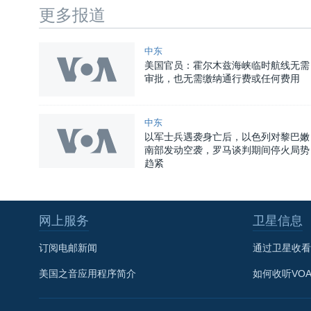
更多报道
中东
美国官员：霍尔木兹海峡临时航线无需
审批，也无需缴纳通行费或任何费用
中东
以军士兵遇袭身亡后，以色列对黎巴嫩
南部发动空袭，罗马谈判期间停火局势
趋紧
网上服务
卫星信息
订阅电邮新闻
通过卫星收看
美国之音应用程序简介
如何收听VO