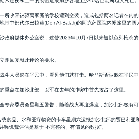
期六连夜和上午的袭击造成加沙各地至少40名巴勒斯坦人死亡
一所收容被驱离家庭的学校遭到空袭，造成包括两名记者在内的
带中部代尔巴拉赫(Deir Al-Balah)的阿克萨医院内帐篷里的
沙政府媒体办公室说，这使2023年10月7日以来被以色列枪杀
立即回复就此评论的要求。
战斗人员躲在平民中，看见他们就打击。哈马斯否认躲在平民中
的重点在加沙北部。以军在去年的冲突中首先攻占了这里。
全专家委员会星期五警告，随着战火再度爆发，加沙北部极有可
辆装载食品、水和医疗物资的卡车星期六运抵加沙北部的贾巴利亚和贝
区，并称饥荒评估是基于“不完整的、有偏见的数据”。