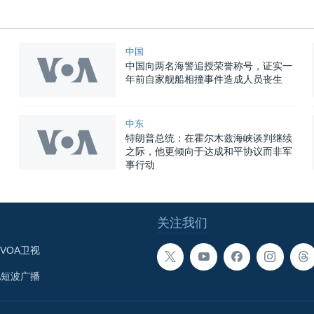
中国
中国向两名海警追授荣誉称号，证实一
年前自家舰船相撞事件造成人员丧生
中东
特朗普总统：在霍尔木兹海峡谈判继续
之际，他更倾向于达成和平协议而非军
事行动
关注我们
VOA卫视
A短波广播