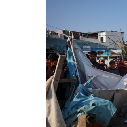
转
VOA今日焦点
非洲
军事
国会报道
到
检
中文广播
美洲
劳工
美中关系
索
全球议题
环境
美国建国250周年
埃博拉疫情
美国之音专访
重要讲话与声明
台海两岸关系
南中国海争端
关注西藏
关注新疆
GEN Z 看美国