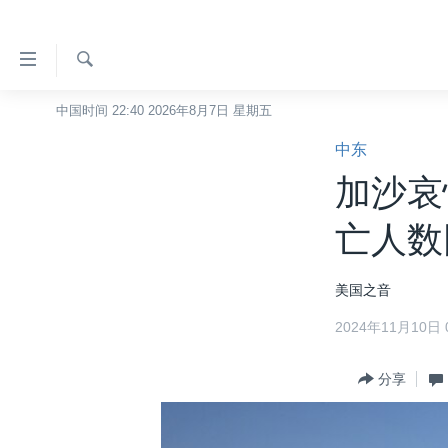
无
障
碍
检
中国时间 22:40 2026年8月7日 星期五
主页
索
链
中东
美国
接
加沙哀
中国
跳
转
台湾
亡人数
到
港澳
内
美国之音
容
国际
跳
2024年11月10日 0
分类新闻
最新国际新闻
转
到
美中关系
印太
经济·金融·贸易
分享
导
热点专题
中东
人权·法律·宗教
航
跳
VOA视频
欧洲
科教·文娱·体健
白宫要闻