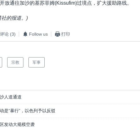
放通往加沙的基苏菲姆(Kissufim)过境点，扩大援助路线。
透社的报道。)
评论
(3)
Follow us
打印
宗教
军事
沙人道通道
动是“暴行”，以色列予以反驳
区发动大规模空袭