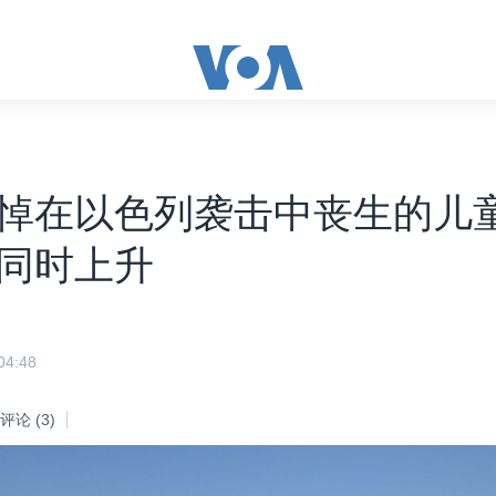
悼在以色列袭击中丧生的儿
同时上升
4:48
评论
(3)