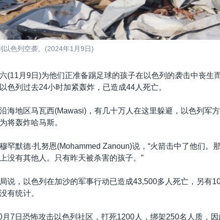
色列空袭。(2024年1月9日)
六(11月9日)为他们正准备踢足球的孩子在以色列的袭击中丧生
以色列过去24小时加紧轰炸，已造成44人死亡。
沿海地区马瓦西(Mawasi)，有几十万人在这里躲避，以色列军
为将轰炸哈马斯。
罕默德·扎努恩(Mohammed Zanoun)说，“火箭击中了他们
上没有其他人。只有昨天被杀害的孩子。”
说，以色列在加沙的军事行动已造成43,500多人死亡，另有10,
没有统计。
10月7日恐怖攻击以色列社区，打死1200人，绑架250名人质，