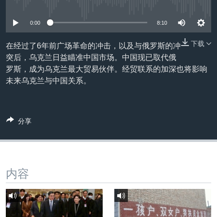
没有媒体可用资源
VOA视频
欧洲
科教·文娱·体健
白宫要闻
转
到
VOA今日焦点
非洲
军事
国会报道
0:00
8:10
检
中文广播
美洲
劳工
美中关系
索
下载
在经过了6年前广场革命的冲击，以及与俄罗斯的冲
全球议题
环境
美国建国250周年
突后，乌克兰日益瞄准中国市场。中国现已取代俄
关注我们
罗斯，成为乌克兰最大贸易伙伴。经贸联系的加深也将影响
埃博拉疫情
未来乌克兰与中国关系。
美国之音专访
重要讲话与声明
分享
台海两岸关系
其他语言网站
南中国海争端
关注西藏
内容
关注新疆
GEN Z 看美国