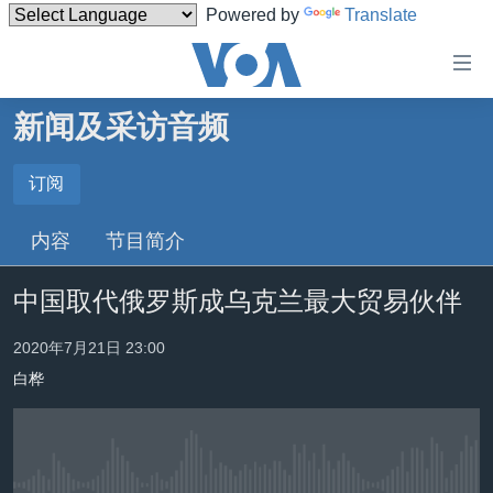
Powered by
Translate
无
障
碍
新闻及采访音频
主页
链
接
美国
订阅
订阅
跳
中国
内容
节目简介
转
订阅
台湾
到
中国取代俄罗斯成乌克兰最大贸易伙伴
内
港澳
容
国际
2020年7月21日 23:00
跳
转
白桦
分类新闻
最新国际新闻
到
美中关系
印太
经济·金融·贸易
导
航
热点专题
中东
人权·法律·宗教
跳