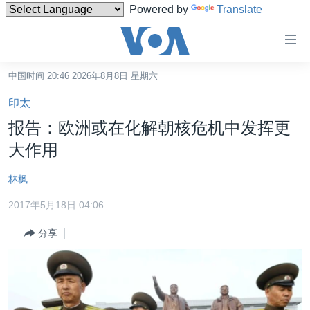
Powered by
Translate
无
障
碍
中国时间 20:46 2026年8月8日 星期六
主页
链
印太
接
美国
报告：欧洲或在化解朝核危机中发挥更
跳
中国
大作用
转
台湾
到
林枫
内
港澳
容
2017年5月18日 04:06
国际
跳
分享
转
分类新闻
最新国际新闻
到
美中关系
印太
经济·金融·贸易
导
航
热点专题
中东
人权·法律·宗教
跳