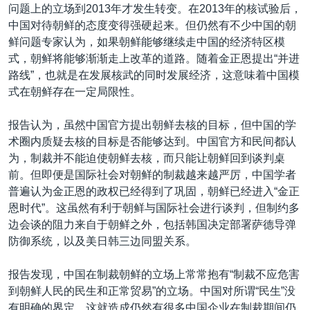
问题上的立场到2013年才发生转变。在2013年的核试验后，
中国对待朝鲜的态度变得强硬起来。但仍然有不少中国的朝
鲜问题专家认为，如果朝鲜能够继续走中国的经济特区模
式，朝鲜将能够渐渐走上改革的道路。随着金正恩提出“并进
路线”，也就是在发展核武的同时发展经济，这意味着中国模
式在朝鲜存在一定局限性。
报告认为，虽然中国官方提出朝鲜去核的目标，但中国的学
术圈内质疑去核的目标是否能够达到。中国官方和民间都认
为，制裁并不能迫使朝鲜去核，而只能让朝鲜回到谈判桌
前。但即便是国际社会对朝鲜的制裁越来越严厉，中国学者
普遍认为金正恩的政权已经得到了巩固，朝鲜已经进入“金正
恩时代”。这虽然有利于朝鲜与国际社会进行谈判，但制约多
边会谈的阻力来自于朝鲜之外，包括韩国决定部署萨德导弹
防御系统，以及美日韩三边同盟关系。
报告发现，中国在制裁朝鲜的立场上常常抱有“制裁不应危害
到朝鲜人民的民生和正常贸易”的立场。中国对所谓“民生”没
有明确的界定，这就造成仍然有很多中国企业在制裁期间仍