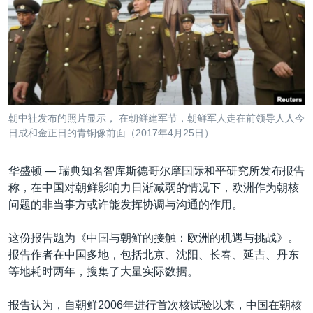
VOA视频
欧洲
科教·文娱·体健
白宫要闻
转
到
VOA今日焦点
非洲
军事
国会报道
检
中文广播
美洲
劳工
美中关系
索
全球议题
环境
美国建国250周年
关注我们
埃博拉疫情
朝中社发布的照片显示， 在朝鲜建军节，朝鲜军人走在前领导人人今
美国之音专访
日成和金正日的青铜像前面（2017年4月25日）
重要讲话与声明
华盛顿 —
瑞典知名智库斯德哥尔摩国际和平研究所发布报告
台海两岸关系
称，在中国对朝鲜影响力日渐减弱的情况下，欧洲作为朝核
其他语言网站
问题的非当事方或许能发挥协调与沟通的作用。
南中国海争端
关注西藏
这份报告题为《中国与朝鲜的接触：欧洲的机遇与挑战》。
报告作者在中国多地，包括北京、沈阳、长春、延吉、丹东
关注新疆
等地耗时两年，搜集了大量实际数据。
GEN Z 看美国
报告认为，自朝鲜2006年进行首次核试验以来，中国在朝核