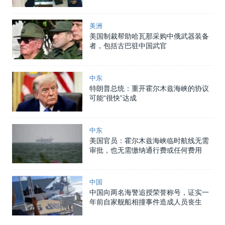
美洲
美国制裁帮助哈瓦那采购中俄武器装备
者，包括古巴驻中国武官
中东
特朗普总统：重开霍尔木兹海峡的协议
可能“很快”达成
中东
美国官员：霍尔木兹海峡临时航线无需
审批，也无需缴纳通行费或任何费用
中国
中国向两名海警追授荣誉称号，证实一
年前自家舰船相撞事件造成人员丧生