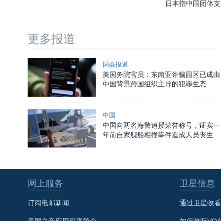
日本指中国团体支
更多报道
国会报道
美国务院官员：东南亚诈骗园区已成由
中国背景跨国组织主导的犯罪生态
中国
中国向两名海警追授荣誉称号，证实一
年前自家舰船相撞事件造成人员丧生
网上服务
卫星信息
订阅电邮新闻
通过卫星收看
美国之音应用程序简介
如何收听VO