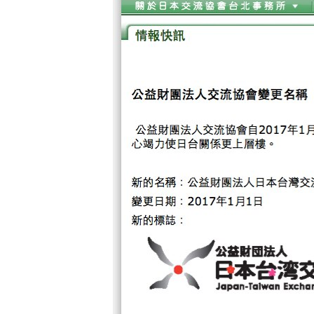
转
VOA今日焦点
非洲
军事
国会报道
到
检
中文广播
美洲
劳工
美中关系
索
全球议题
环境
美国建国250周年
埃博拉疫情
美国之音专访
重要讲话与声明
台海两岸关系
南中国海争端
关注西藏
关注新疆
GEN Z 看美国