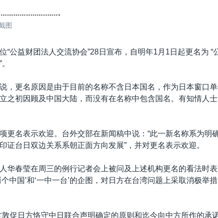
截图
位“公益财团法人交流协会”28日宣布，自明年1月1日起更名为 
”。
说，更名原因是由于目前的名称不含日本国名，作为日本窗口单
立之初因顾及中国大陆，而没有在名称中包含国名。有知情人士
项更名表示欢迎。台外交部在新闻稿中说：“此一新名称系为明
印证台日双边关系系朝正面方向发展”，并对更名表示欢迎。
人华春莹在周三的例行记者会上被问及上述机构更名的看法时表
两个中国’和‘一中一台’的企图，对日方在台湾问题上采取消极举
方敦促日方恪守中日联合声明确定的原则和迄今向中方所作的承