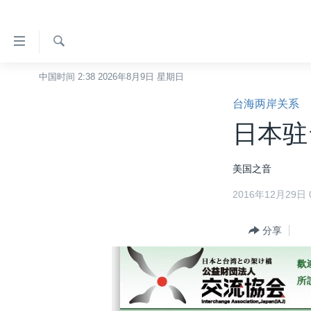
无
障
碍
检
中国时间 2:38 2026年8月9日 星期日
主页
索
链
台海两岸关系
美国
接
日本驻
中国
跳
转
台湾
美国之音
到
港澳
内
2016年12月29日 0
容
国际
跳
分类新闻
分享
最新国际新闻
转
到
美中关系
印太
经济·金融·贸易
导
热点专题
中东
人权·法律·宗教
航
跳
VOA视频
欧洲
科教·文娱·体健
白宫要闻