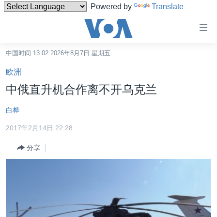
Powered by
Translate
无
障
碍
中国时间 13:02 2026年8月7日 星期五
主页
链
欧洲
接
美国
中俄直升机合作离不开乌克兰
跳
中国
转
白桦
台湾
到
2017年2月14日 22:28
内
港澳
容
分享
国际
跳
转
分类新闻
最新国际新闻
到
美中关系
印太
经济·金融·贸易
导
航
热点专题
中东
人权·法律·宗教
跳