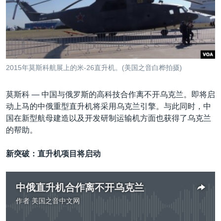
VOA视频
欧洲
科教·文娱·体健
白宫要闻
转
到
VOA今日焦点
非洲
军事
国会报道
检
中文广播
美洲
劳工
美中关系
索
全球议题
环境
美国建国250周年
关注我们
2015年莫斯科航展上的米-26直升机。(美国之音白桦拍摄)
埃博拉疫情
美国之音专访
莫斯科 —
中国与俄罗斯的高科技合作离不开乌克兰。即将启
动上马的中俄重型直升机将采用乌克兰引擎。与此同时，中
重要讲话与声明
国在新型航母建造以及开发研制运输机方面也获得了乌克兰
台海两岸关系
的帮助。
其他语言网站
南中国海争端
新突破：直升机项目将启动
关注西藏
关注新疆
中俄直升机合作离不开乌克兰
GEN Z 看美国
作者
美国之音中文网
没有媒体可用资源