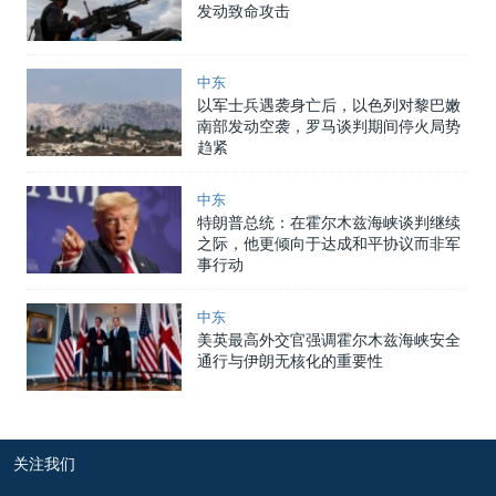
发动致命攻击
中东
以军士兵遇袭身亡后，以色列对黎巴嫩
南部发动空袭，罗马谈判期间停火局势
趋紧
中东
特朗普总统：在霍尔木兹海峡谈判继续
之际，他更倾向于达成和平协议而非军
事行动
中东
美英最高外交官强调霍尔木兹海峡安全
通行与伊朗无核化的重要性
关注我们