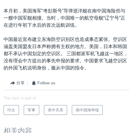
本月初，美国海军“考彭斯号”导弹巡洋舰在南中国海险些与
一艘中国军舰相撞。当时，中国唯一的航空母舰“辽宁号”正
在进行年初下水后的首次远航训练。
中国最近宣布建立东海防空识别区也造成事态紧张。空识区
涵盖美国盟友日本声称拥有主权的地方。美国，日本和韩国
都不承认中国划定的空识区。 三国都派军机飞越这一地区，
没有理会中方提出的事先申报的要求。中国要求飞越空识区
的外国飞机说明身份，服从中国的指令。
分享
Follow us
This item is part of
印太
军事
美中关系
南中国海争端
相关内容