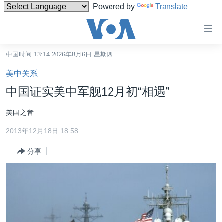
Powered by
Translate
无
障
碍
中国时间 13:14 2026年8月6日 星期四
主页
链
美中关系
接
美国
中国证实美中军舰12月初“相遇”
跳
中国
转
美国之音
台湾
到
2013年12月18日 18:58
内
港澳
容
分享
国际
跳
转
分类新闻
最新国际新闻
到
美中关系
印太
经济·金融·贸易
导
航
热点专题
中东
人权·法律·宗教
跳