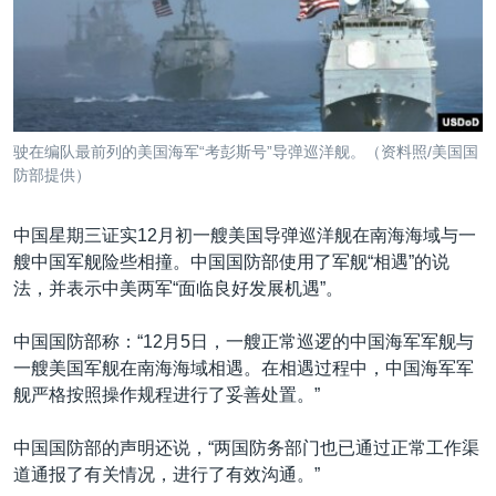
VOA视频
欧洲
科教·文娱·体健
白宫要闻
转
到
VOA今日焦点
非洲
军事
国会报道
检
中文广播
美洲
劳工
美中关系
索
全球议题
环境
美国建国250周年
关注我们
驶在编队最前列的美国海军“考彭斯号”导弹巡洋舰。（资料照/美国国
埃博拉疫情
防部提供）
美国之音专访
中国星期三证实12月初一艘美国导弹巡洋舰在南海海域与一
重要讲话与声明
艘中国军舰险些相撞。中国国防部使用了军舰“相遇”的说
台海两岸关系
法，并表示中美两军“面临良好发展机遇”。
其他语言网站
南中国海争端
中国国防部称：“12月5日，一艘正常巡逻的中国海军军舰与
关注西藏
一艘美国军舰在南海海域相遇。在相遇过程中，中国海军军
舰严格按照操作规程进行了妥善处置。”
关注新疆
GEN Z 看美国
中国国防部的声明还说，“两国防务部门也已通过正常工作渠
道通报了有关情况，进行了有效沟通。”