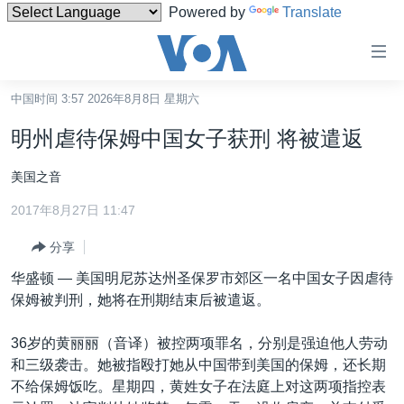
Powered by
Translate
无
障
碍
中国时间 3:57 2026年8月8日 星期六
主页
链
明州虐待保姆中国女子获刑 将被遣返
接
美国
跳
美国之音
中国
转
2017年8月27日 11:47
台湾
到
内
分享
港澳
容
华盛顿 —
美国明尼苏达州圣保罗市郊区一名中国女子因虐待
国际
跳
保姆被判刑，她将在刑期结束后被遣返。
转
分类新闻
最新国际新闻
到
36岁的黄丽丽（音译）被控两项罪名，分别是强迫他人劳动
美中关系
印太
经济·金融·贸易
导
和三级袭击。她被指殴打她从中国带到美国的保姆，还长期
航
热点专题
中东
人权·法律·宗教
不给保姆饭吃。星期四，黄姓女子在法庭上对这两项指控表
跳