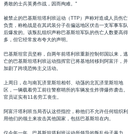
勇敢的士兵英勇作战，因而殉难。”
被禁止的巴基斯坦塔利班运动（TTP）声称对造成人员伤亡
负责，称枪战是在其武装分子在偏远地区伏击一支军事车队
后爆发的。该叛乱组织声称巴基斯坦军队的伤亡人数要高得
多，但它经常发布夸大的声明。
巴基斯坦官员坚称，自两年前塔利班重新控制邻国以来，逃
亡的巴基斯坦塔利班运动指挥官已将基地转移到阿富汗，并
加剧了跨境恐怖主义活动。
上周日，在与南瓦济里斯坦相邻、动荡的北瓦济里斯坦地
区，一辆载着劳工前往警察哨所的车辆发生炸弹爆炸袭击。
官员证实有11名劳工丧生。
阿富汗塔利班当局否认这些指控，称他们不允许任何组织利
用他们的领土来攻击其他国家，包括巴基斯坦在内。
仅今年一年，巴基斯坦塔利班运动所领导的叛乱份子暴力，