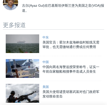
古尔(Ayaz Gul)在巴基斯坦伊斯兰堡为美国之音(VOA)报
道。
更多报道
中东
美国官员：霍尔木兹海峡临时航线无需
审批，也无需缴纳通行费或任何费用
中国
中国向两名海警追授荣誉称号，证实一
年前自家舰船相撞事件造成人员丧生
美国
美国大使馆谴责胡塞武装对也门政府军
发动致命攻击