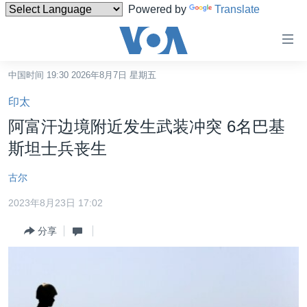
Powered by
Translate
无
障
碍
中国时间 19:30 2026年8月7日 星期五
主页
链
印太
接
美国
阿富汗边境附近发生武装冲突 6名巴基
跳
中国
斯坦士兵丧生
转
台湾
到
古尔
内
港澳
容
2023年8月23日 17:02
国际
跳
分享
转
分类新闻
最新国际新闻
到
美中关系
印太
经济·金融·贸易
导
航
热点专题
中东
人权·法律·宗教
跳