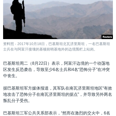
VOA视频
欧洲
科教·文娱·体健
白宫要闻
转
到
VOA今日焦点
非洲
军事
国会报道
检
中文广播
美洲
劳工
美中关系
索
全球议题
环境
美国建国250周年
关注我们
埃博拉疫情
资料照 - 2017年10月18日，巴基斯坦北瓦济里斯坦，一名巴基斯坦
美国之音专访
士兵在与阿富汗接壤的基顿前哨基地外的边境围栏上站岗。
重要讲话与声明
巴基斯坦周二（8月22日）表示，阿富汗边境的一个动荡地
台海两岸关系
区发生反恐袭击，导致至少6名士兵和4名“恐怖分子”在冲突
其他语言网站
中丧生。
南中国海争端
关注西藏
据巴基斯坦军方媒体报道，其军队在南瓦济里斯坦地区“有效
地攻击了恐怖分子在南瓦济里斯坦的据点”，并导致另外两名
关注新疆
叛乱分子受伤。
GEN Z 看美国
巴基斯坦三军公共关系部表示，“然而在激烈的交火中，6名