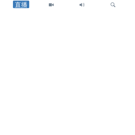
直播
中东
以军士兵遇袭身亡后，以色列对黎巴嫩
南部发动空袭，罗马谈判期间停火局势
趋紧
检
中东
索
特朗普总统：在霍尔木兹海峡谈判继续
之际，他更倾向于达成和平协议而非军
事行动
中东
美英最高外交官强调霍尔木兹海峡安全
通行与伊朗无核化的重要性
关注我们