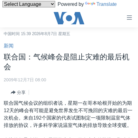
Powered by
Translate
无
障
碍
中国时间 15:39 2026年8月7日 星期五
主页
链
新闻
接
美国
联合国：气候峰会是阻止灾难的最后机
跳
中国
会
转
台湾
到
2009年12月7日 08:00
内
港澳
容
分享
国际
跳
联合国气候会议的组织者说，星期一在哥本哈根开始的为期
转
分类新闻
最新国际新闻
12天的峰会有可能是避免世界发生不可挽回的灾难的最后一
到
次机会。来自192个国家的代表试图制定一项限制温室气体
美中关系
印太
经济·金融·贸易
导
排放的协议，许多科学家说温室气体的排放导致全球变暖。
航
热点专题
中东
人权·法律·宗教
跳