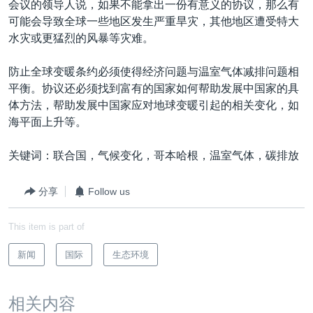
会议的领导人说，如果不能拿出一份有意义的协议，那么有
VOA视频
欧洲
科教·文娱·体健
白宫要闻
转
可能会导致全球一些地区发生严重旱灾，其他地区遭受特大
到
VOA今日焦点
非洲
军事
国会报道
水灾或更猛烈的风暴等灾难。
检
中文广播
美洲
劳工
美中关系
索
防止全球变暖条约必须使得经济问题与温室气体减排问题相
全球议题
环境
美国建国250周年
平衡。协议还必须找到富有的国家如何帮助发展中国家的具
关注我们
体方法，帮助发展中国家应对地球变暖引起的相关变化，如
埃博拉疫情
海平面上升等。
美国之音专访
关键词：联合国，气候变化，哥本哈根，温室气体，碳排放
重要讲话与声明
台海两岸关系
其他语言网站
分享
Follow us
南中国海争端
This item is part of
关注西藏
新闻
国际
生态环境
关注新疆
GEN Z 看美国
相关内容