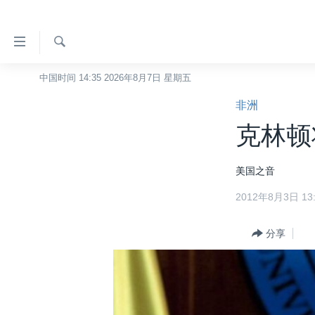
无
障
碍
检
中国时间 14:35 2026年8月7日 星期五
主页
索
链
非洲
美国
接
克林顿
中国
跳
转
台湾
美国之音
到
港澳
内
2012年8月3日 13:
容
国际
跳
分类新闻
分享
最新国际新闻
转
到
美中关系
印太
经济·金融·贸易
导
热点专题
中东
人权·法律·宗教
航
跳
VOA视频
欧洲
科教·文娱·体健
白宫要闻