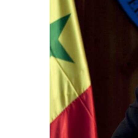
转
VOA今日焦点
非洲
军事
国会报道
到
检
中文广播
美洲
劳工
美中关系
索
全球议题
环境
美国建国250周年
埃博拉疫情
美国之音专访
重要讲话与声明
台海两岸关系
南中国海争端
关注西藏
关注新疆
GEN Z 看美国