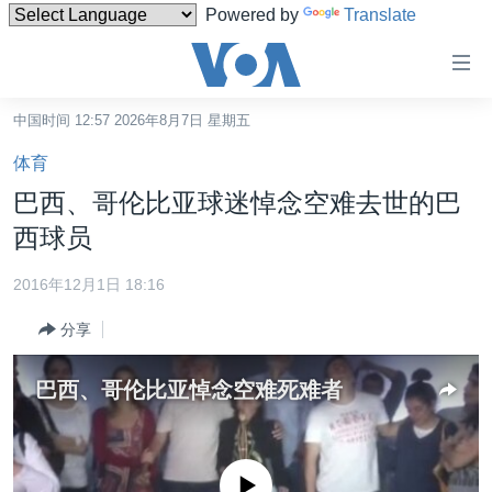
Powered by
Translate
无
障
碍
中国时间 12:57 2026年8月7日 星期五
主页
链
体育
接
美国
巴西、哥伦比亚球迷悼念空难去世的巴
跳
中国
西球员
转
台湾
到
2016年12月1日 18:16
内
港澳
容
分享
国际
跳
转
分类新闻
最新国际新闻
巴西、哥伦比亚悼念空难死难者
到
美中关系
印太
经济·金融·贸易
导
航
热点专题
中东
人权·法律·宗教
跳
没有媒体可用资源