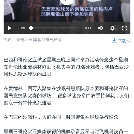
VOA视频
欧洲
科教·文娱·体健
白宫要闻
转
到
VOA今日焦点
非洲
军事
国会报道
检
中文广播
美洲
劳工
美中关系
索
0:00
0:41
全球议题
环境
美国建国250周年
巴西、哥伦比亚悼念空难死难者
关注我们
下载
埃博拉疫情
美国之音专访
巴西和哥伦比亚球迷星期三晚上同时举办活动悼念这个星期
在哥伦比亚麦德林附近飞机失事的71名死难者，包括巴西沙
重要讲话与声明
佩科恩斯足球队的成员。
台海两岸关系
其他语言网站
在麦德林，四万人聚集在沙佩科恩斯队原本要和哥伦比亚的
南中国海争端
国民竞技队比赛的球场， 很多球迷身穿白衣手持鲜花，人们
关注西藏
默哀一分钟悼念死难者。
关注新疆
在巴西的沙佩科，人们在同一时间聚集在球场举行悼念。
GEN Z 看美国
星期三哥伦比亚媒体获得的机舱录音显示当时飞机驾驶员一