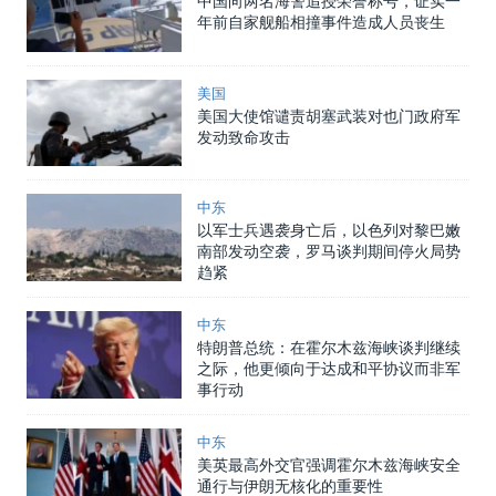
中国向两名海警追授荣誉称号，证实一
年前自家舰船相撞事件造成人员丧生
美国
美国大使馆谴责胡塞武装对也门政府军
发动致命攻击
中东
以军士兵遇袭身亡后，以色列对黎巴嫩
南部发动空袭，罗马谈判期间停火局势
趋紧
中东
特朗普总统：在霍尔木兹海峡谈判继续
之际，他更倾向于达成和平协议而非军
事行动
中东
美英最高外交官强调霍尔木兹海峡安全
通行与伊朗无核化的重要性