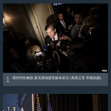
VOA视频
欧洲
科教·文娱·体健
白宫要闻
转
到
VOA今日焦点
非洲
军事
国会报道
检
中文广播
美洲
劳工
美中关系
索
全球议题
环境
美国建国250周年
关注我们
埃博拉疫情
美国之音专访
重要讲话与声明
台海两岸关系
其他语言网站
南中国海争端
1
维州州长鲍勃.麦克唐纳接受媒体采访 (美国之音 常晓拍摄)
关注西藏
关注新疆
GEN Z 看美国