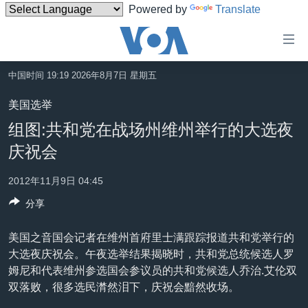
Powered by
Translate
无
障
碍
中国时间 19:19 2026年8月7日 星期五
主页
链
美国选举
接
美国
组图:共和党在战场州维州举行的大选夜
跳
中国
庆祝会
转
台湾
到
2012年11月9日 04:45
内
港澳
容
分享
国际
跳
转
美国之音国会记者在维州首府里士满跟踪报道共和党举行的
分类新闻
最新国际新闻
到
大选夜庆祝会。午夜选举结果揭晓时，共和党总统候选人罗
美中关系
印太
经济·金融·贸易
导
姆尼和代表维州参选国会参议员的共和党候选人乔治.艾伦双
航
双落败，很多选民潸然泪下，庆祝会黯然收场。
热点专题
中东
人权·法律·宗教
跳