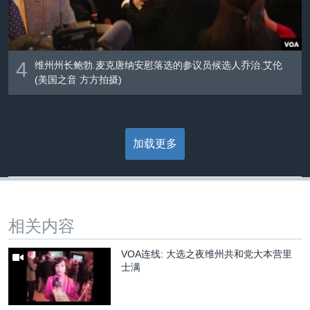
4
维州州长鲍勃.麦克唐纳安慰落选的参议员候选人乔治.艾伦
(美国之音 方方拍摄)
加载更多
相关内容
VOA连线: 大选之夜维州共和党大本营里
士满