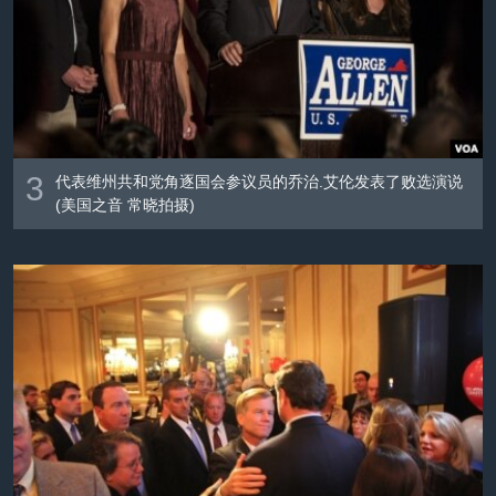
3
代表维州共和党角逐国会参议员的乔治.艾伦发表了败选演说
(美国之音 常晓拍摄)