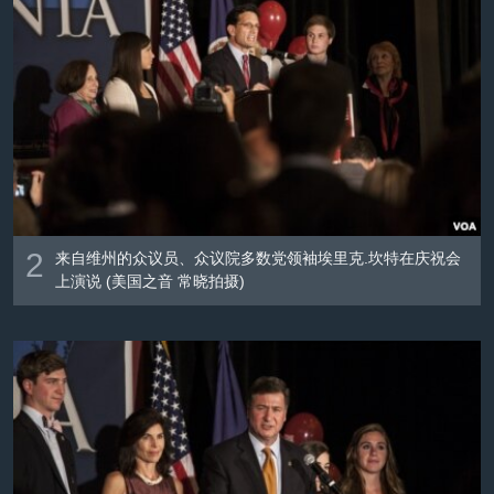
2
来自维州的众议员、众议院多数党领袖埃里克.坎特在庆祝会
上演说 (美国之音 常晓拍摄)