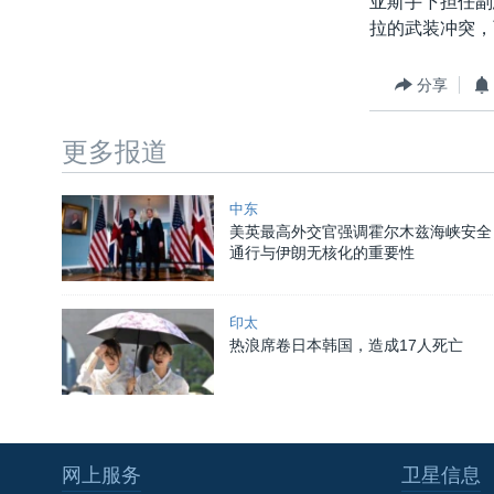
亚斯手下担任副
转
拉的武装冲突，
VOA今日焦点
非洲
军事
国会报道
到
检
中文广播
美洲
劳工
美中关系
分享
索
全球议题
环境
美国建国250周年
更多报道
埃博拉疫情
美国之音专访
中东
重要讲话与声明
美英最高外交官强调霍尔木兹海峡安全
通行与伊朗无核化的重要性
台海两岸关系
南中国海争端
印太
热浪席卷日本韩国，造成17人死亡
关注西藏
关注新疆
GEN Z 看美国
网上服务
卫星信息