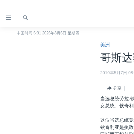
无
障
碍
检
中国时间 6:31 2026年8月6日 星期四
主页
索
链
美洲
美国
接
哥斯达
中国
跳
转
台湾
2010年5月7日 08:
到
港澳
内
容
分享
国际
跳
当选总统劳拉.
分类新闻
最新国际新闻
转
女总统。钦奇利
到
美中关系
印太
经济·金融·贸易
导
这位当选总统竞
热点专题
中东
人权·法律·宗教
航
钦奇利亚是执政
跳
VOA视频
欧洲
科教·文娱·体健
白宫要闻