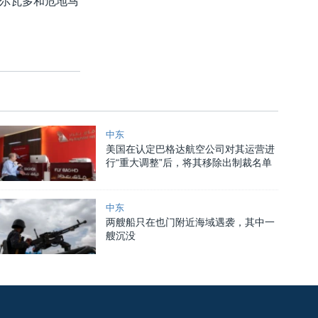
尔瓦多和危地马
中东
美国在认定巴格达航空公司对其运营进
行“重大调整”后，将其移除出制裁名单
中东
两艘船只在也门附近海域遇袭，其中一
艘沉没