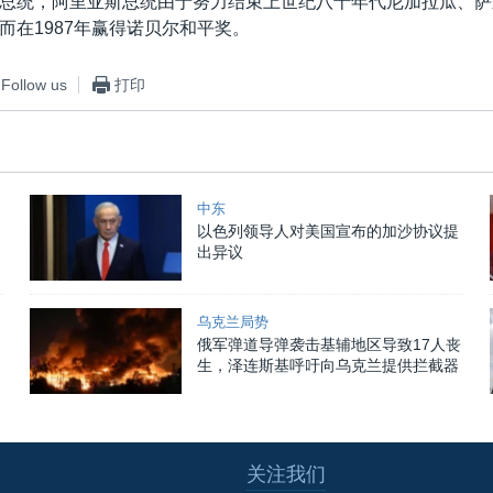
总统，阿里亚斯总统由于努力结束上世纪八十年代尼加拉瓜、萨
而在1987年赢得诺贝尔和平奖。
Follow us
打印
中东
以色列领导人对美国宣布的加沙协议提
出异议
乌克兰局势
俄军弹道导弹袭击基辅地区导致17人丧
生，泽连斯基呼吁向乌克兰提供拦截器
关注我们