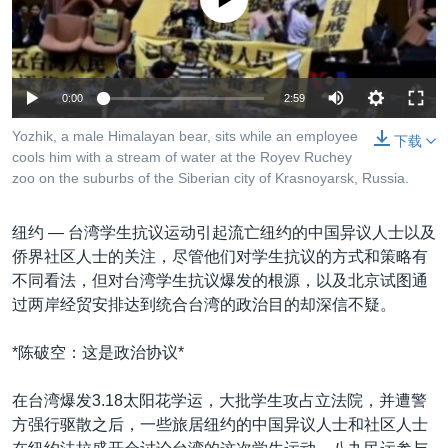
没有媒体可用资源
VOA视频
欧洲
科教·文娱·体健
白宫要闻
转
到
VOA今日焦点
非洲
军事
国会报道
检
中文广播
美洲
劳工
美中关系
索
0:00
2:59
全球议题
环境
美国建国250周年
关注我们
Yozhik, a male Himalayan bear, sits while an employee
下载
埃博拉疫情
cools him with a stream of water at the Royev Ruchey
zoo on the suburbs of the Siberian city of Krasnoyarsk, Russia.
美国之音专访
重要讲话与声明
纽约 —
台湾学生抗议运动引起流亡纽约的中国异议人士以及
侨界社区人士的关注，尽管他们对学生抗议的方式和策略有
台海两岸关系
其他语言网站
不同看法，但对台湾学生抗议爆发的根源，以及北京试图通
南中国海争端
过两岸经贸安排达到统合台湾的政治目的却深信不疑。
关注西藏
*陈破空：这是政治协议*
关注新疆
在台湾爆发3.18太阳花学运，大批学生攻占立法院，并遭警
GEN Z 看美国
方强行驱散之后，一些旅居纽约的中国异议人士和社区人士