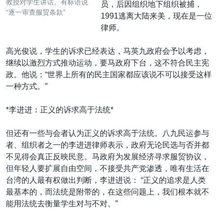
教授对学生讲话。有标语说
员，后因组织地下组织被捕，
“逐一审查服贸条款”
1991逃离大陆来美，现在是一位
律师。
高光俊说，学生的诉求已经表达，马英九政府会予以考虑，
继续以激烈方式推动运动，要马政府下台，这不符合民主宪
政。他说：“世界上所有的民主国家都应该说不可以接受这样
一种方式。”
*李进进：正义的诉求高于法统*
但还有一些与会者认为正义的诉求高于法统。八九民运参与
者、组织者之一的李进进律师表示，政府无论民选与否并都
不见得会真正反映民意。马政府为发展经济寻求服贸协议，
但年轻人要扩展自由空间，不接受共产党渗透，唯有生活在
台湾的人最有权做出判断，李进进说： “正义的追求是人类
最基本的，而法统是附带的，在这些问题上，我们根本就不
能用法统去衡量学生对与不对。”