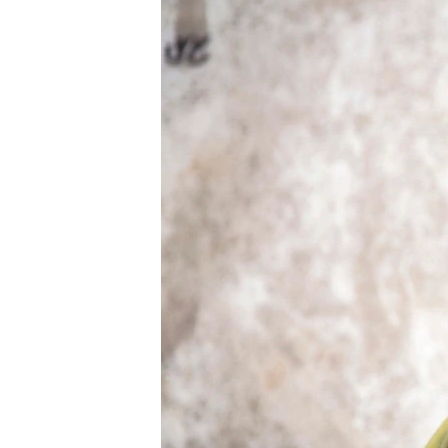
转
VOA今日焦点
非洲
军事
国会报道
到
检
中文广播
美洲
劳工
美中关系
索
全球议题
环境
美国建国250周年
埃博拉疫情
美国之音专访
重要讲话与声明
台海两岸关系
南中国海争端
关注西藏
关注新疆
GEN Z 看美国