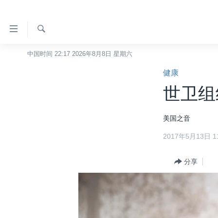
无
障
碍
检
中国时间 22:17 2026年8月8日 星期六
主页
索
链
健康
美国
接
世卫组
中国
跳
转
台湾
美国之音
到
港澳
内
2017年5月13日 11
容
国际
跳
分类新闻
分享
最新国际新闻
转
到
美中关系
印太
经济·金融·贸易
导
热点专题
中东
人权·法律·宗教
航
跳
VOA视频
欧洲
科教·文娱·体健
白宫要闻