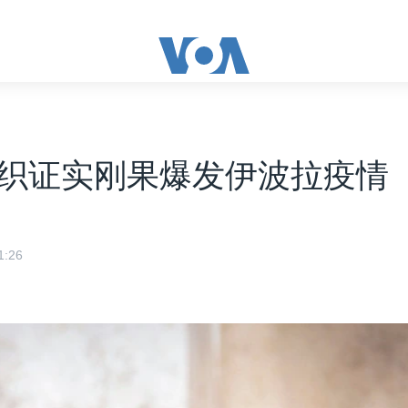
织证实刚果爆发伊波拉疫情
:26