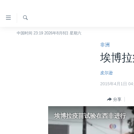
无
障
碍
检
中国时间 23:19 2026年8月8日 星期六
主页
索
链
非洲
美国
接
埃博拉
中国
跳
转
台湾
皮尔逊
到
港澳
内
2015年4月1日 04:
容
国际
跳
分类新闻
分享
最新国际新闻
转
到
美中关系
印太
经济·金融·贸易
埃博拉疫苗试验在西非进行
导
热点专题
中东
人权·法律·宗教
航
跳
VOA视频
欧洲
科教·文娱·体健
白宫要闻