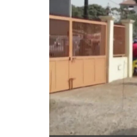
转
VOA今日焦点
非洲
军事
国会报道
到
检
中文广播
美洲
劳工
美中关系
索
全球议题
环境
美国建国250周年
埃博拉疫情
美国之音专访
重要讲话与声明
台海两岸关系
南中国海争端
关注西藏
关注新疆
GEN Z 看美国