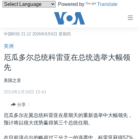
Powered by
Translate
无
障
碍
中国时间 21:12 2026年8月6日 星期四
主页
链
美洲
接
美国
厄瓜多尔总统科雷亚在总统选举大幅领
跳
中国
先
转
台湾
到
美国之音
内
港澳
容
2013年2月18日 15:41
国际
跳
分享
转
分类新闻
最新国际新闻
到
厄瓜多尔左翼总统科雷亚在星期天的重新选举中大幅领先，
美中关系
印太
经济·金融·贸易
导
预计将以很大优势赢得第三个总统任期。
航
热点专题
中东
人权·法律·宗教
跳
在目前清点出的略超过三分之一的选票中，科雷亚获得57%