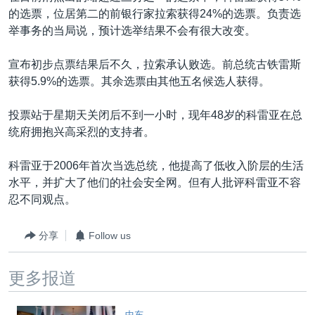
VOA视频
欧洲
科教·文娱·体健
白宫要闻
转
的选票，位居第二的前银行家拉索获得24%的选票。负责选
到
VOA今日焦点
举事务的当局说，预计选举结果不会有很大改变。
非洲
军事
国会报道
检
中文广播
美洲
劳工
美中关系
索
宣布初步点票结果后不久，拉索承认败选。前总统古铁雷斯
获得5.9%的选票。其余选票由其他五名候选人获得。
全球议题
环境
美国建国250周年
关注我们
埃博拉疫情
投票站于星期天关闭后不到一小时，现年48岁的科雷亚在总
统府拥抱兴高采烈的支持者。
美国之音专访
重要讲话与声明
科雷亚于2006年首次当选总统，他提高了低收入阶层的生活
水平，并扩大了他们的社会安全网。但有人批评科雷亚不容
台海两岸关系
其他语言网站
忍不同观点。
南中国海争端
关注西藏
分享
Follow us
关注新疆
更多报道
GEN Z 看美国
中东