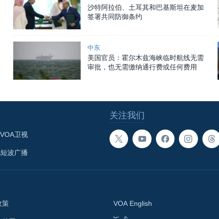
沙特阿拉伯、土耳其和巴基斯坦在麦加
签署共同防御条约
中东
美国官员：霍尔木兹海峡临时航线无需
审批，也无需缴纳通行费或任何费用
关注我们
VOA卫视
A短波广播
政策
VOA English