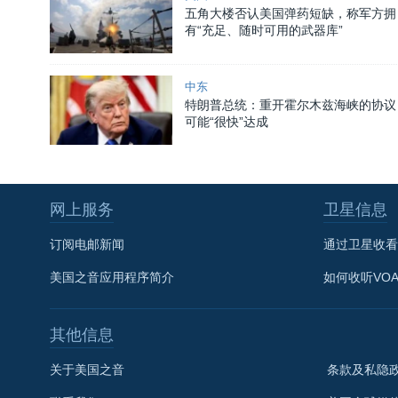
五角大楼否认美国弹药短缺，称军方拥
有“充足、随时可用的武器库”
中东
特朗普总统：重开霍尔木兹海峡的协议
可能“很快”达成
网上服务
卫星信息
订阅电邮新闻
通过卫星收看
美国之音应用程序简介
如何收听VO
其他信息
关于美国之音
条款及私隐