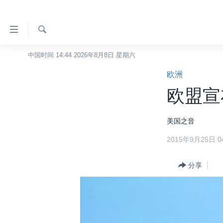
无
障
碍
检
中国时间 14:44 2026年8月8日 星期六
主页
索
链
欧洲
美国
接
欧盟宣
中国
跳
转
台湾
美国之音
到
港澳
内
2015年9月25日 04
容
国际
跳
分类新闻
分享
最新国际新闻
转
到
美中关系
印太
经济·金融·贸易
导
热点专题
中东
人权·法律·宗教
航
跳
VOA视频
欧洲
科教·文娱·体健
白宫要闻