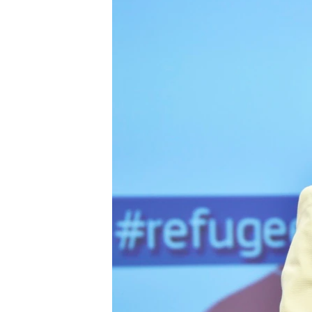
转
VOA今日焦点
非洲
军事
国会报道
到
检
中文广播
美洲
劳工
美中关系
索
全球议题
环境
美国建国250周年
埃博拉疫情
美国之音专访
重要讲话与声明
台海两岸关系
南中国海争端
关注西藏
关注新疆
GEN Z 看美国