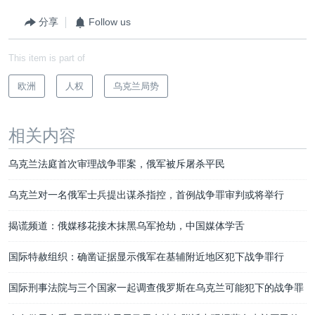
分享
Follow us
This item is part of
欧洲
人权
乌克兰局势
相关内容
乌克兰法庭首次审理战争罪案，俄军被斥屠杀平民
乌克兰对一名俄军士兵提出谋杀指控，首例战争罪审判或将举行
揭谎频道：俄媒移花接木抹黑乌军抢劫，中国媒体学舌
国际特赦组织：确凿证据显示俄军在基辅附近地区犯下战争罪行
国际刑事法院与三个国家一起调查俄罗斯在乌克兰可能犯下的战争罪