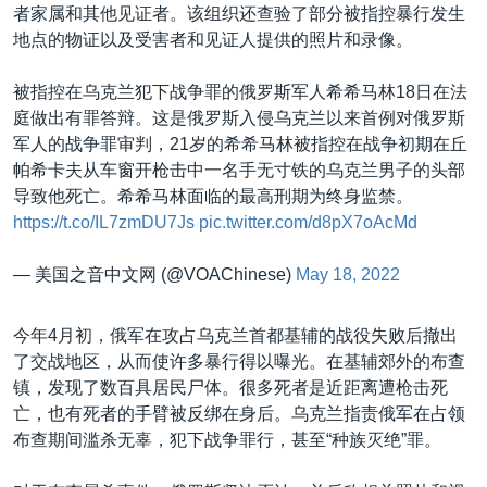
者家属和其他见证者。该组织还查验了部分被指控暴行发生
地点的物证以及受害者和见证人提供的照片和录像。
被指控在乌克兰犯下战争罪的俄罗斯军人希希马林18日在法
庭做出有罪答辩。这是俄罗斯入侵乌克兰以来首例对俄罗斯
军人的战争罪审判，21岁的希希马林被指控在战争初期在丘
帕希卡夫从车窗开枪击中一名手无寸铁的乌克兰男子的头部
导致他死亡。希希马林面临的最高刑期为终身监禁。
https://t.co/IL7zmDU7Js
pic.twitter.com/d8pX7oAcMd
— 美国之音中文网 (@VOAChinese)
May 18, 2022
今年4月初，俄军在攻占乌克兰首都基辅的战役失败后撤出
了交战地区，从而使许多暴行得以曝光。在基辅郊外的布查
镇，发现了数百具居民尸体。很多死者是近距离遭枪击死
亡，也有死者的手臂被反绑在身后。乌克兰指责俄军在占领
布查期间滥杀无辜，犯下战争罪行，甚至“种族灭绝”罪。