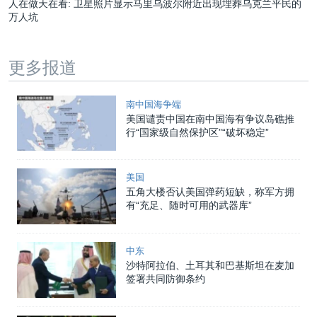
人在做天在看: 卫星照片显示马里乌波尔附近出现埋葬乌克兰平民的
万人坑
更多报道
南中国海争端
美国谴责中国在南中国海有争议岛礁推
行“国家级自然保护区”“破坏稳定”
美国
五角大楼否认美国弹药短缺，称军方拥
有“充足、随时可用的武器库”
中东
沙特阿拉伯、土耳其和巴基斯坦在麦加
签署共同防御条约