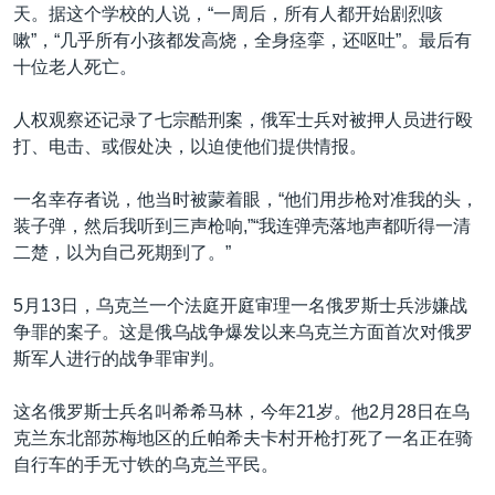
天。据这个学校的人说，“一周后，所有人都开始剧烈咳
嗽”，“几乎所有小孩都发高烧，全身痉挛，还呕吐”。最后有
十位老人死亡。
人权观察还记录了七宗酷刑案，俄军士兵对被押人员进行殴
打、电击、或假处决，以迫使他们提供情报。
一名幸存者说，他当时被蒙着眼，“他们用步枪对准我的头，
装子弹，然后我听到三声枪响,”“我连弹壳落地声都听得一清
二楚，以为自己死期到了。”
5月13日，乌克兰一个法庭开庭审理一名俄罗斯士兵涉嫌战
争罪的案子。这是俄乌战争爆发以来乌克兰方面首次对俄罗
斯军人进行的战争罪审判。
这名俄罗斯士兵名叫希希马林，今年21岁。他2月28日在乌
克兰东北部苏梅地区的丘帕希夫卡村开枪打死了一名正在骑
自行车的手无寸铁的乌克兰平民。