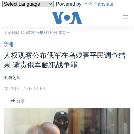
Powered by
Translate
无
障
碍
中国时间 14:43 2026年8月10日 星期一
主页
链
欧洲
接
美国
人权观察公布俄军在乌残害平民调查结
跳
中国
果 谴责俄军触犯战争罪
转
台湾
到
美国之音
内
港澳
容
2022年5月18日 21:58
国际
跳
分享
转
分类新闻
最新国际新闻
到
美中关系
印太
经济·金融·贸易
导
航
热点专题
中东
人权·法律·宗教
跳