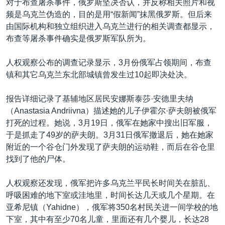
对于布查屠杀事件，俄罗斯坚决否认，并反称相关照片和视
频是乌克兰伪造的，目的是用“假新闻”抹黑俄罗斯。但后来
由国际机构和独立组织进入乌克兰进行的相关调查都显示，
布查等屠杀事件确实是俄罗斯军队所为。
人权观察公布的调查记录显示，3月份俄军占领期间，布查
镇和其它乌克兰东北部城镇曾发生过10起即决处决。
报告详细记录了基辅地区居民安娜斯泰莎·安德里夫纳
（Anastasia Andriivna）描述她的儿子伊霍尔·萨夫朗被俄军
打死的过程。她说，3月19日，俄军在她家中搜出旧军服，
于是抓走了49岁的萨夫朗。3月31日俄军撤退后，她在她家
附近的一个谷仓门外发现了萨夫朗的运动鞋，而后在谷仓里
找到了他的尸体。
人权观察还发现，俄军把许多乌克兰平民长时间关在脏乱、
呼吸困难的地下室或洼地里，时间长达几天或几个星期。在
亚希尼镇（Yahidne），俄军将350名村民关进一间学校的地
下室，其中有至少70名儿童，里面还有几个婴儿，长达28