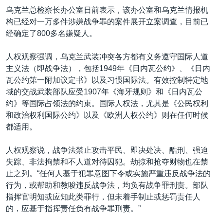
乌克兰总检察长办公室日前表示，该办公室和乌克兰情报机
构已经对一万多件涉嫌战争罪的案件展开立案调查，目前已
经确定了800多名嫌疑人。
人权观察强调，乌克兰武装冲突各方都有义务遵守国际人道
主义法（即战争法），包括1949年《日内瓦公约》、《日内
瓦公约第一附加议定书》以及习惯国际法。有效控制特定地
域的交战武装部队应受1907年《海牙规则》和《日内瓦公
约》等国际占领法的约束。国际人权法，尤其是《公民权利
和政治权利国际公约》以及《欧洲人权公约》则在任何时候
都适用。
人权观察说，战争法禁止攻击平民、即决处决、酷刑、强迫
失踪、非法拘禁和不人道对待囚犯。劫掠和抢夺财物也在禁
止之列。“任何人基于犯罪意图下令或实施严重违反战争法的
行为，或帮助和教唆违反战争法，均负有战争罪刑责。部队
指挥官明知或应知此类罪行，但未着手制止或惩罚责任人
的，应基于指挥责任负有战争罪刑责。”