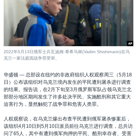
VOA视频
欧洲
科教·文娱·体健
白宫要闻
转
到
VOA今日焦点
非洲
军事
国会报道
检
中文广播
美洲
劳工
美中关系
索
全球议题
环境
美国建国250周年
关注我们
埃博拉疫情
2022年5月13日俄军士兵瓦迪姆·希希马林(Vadim Shishimarin)在乌
美国之音专访
克兰一家法庭因战争罪受审。
重要讲话与声明
华盛顿 —
总部设在纽约的非政府组织人权观察周三（5月18
台海两岸关系
日）公布该组织对乌克兰境内发生的平民遭到屠杀进行调查
其他语言网站
的结果。报告说，在2月下旬至3月俄罗斯军队占领乌克兰北
南中国海争端
部部分地区期间发生了许多处决平民、实施酷刑和其它重大
关注西藏
迫害行为，显然触犯了战争罪和危害人类罪。
关注新疆
人权观察说，在乌克兰爆出布查平民遭到俄军屠杀惨案后，
GEN Z 看美国
该组织4月10日到5月10日派员前往乌克兰进行调查，总共访
问了65人，其中有遭到俄军拘押的平民、酷刑幸存者、受害