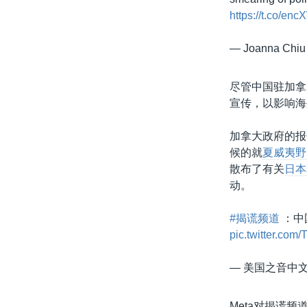
https://t.co/en
— Joanna Chiu
尽管中国驻加拿
宣传，以影响海
加拿大政府的报
候的就
夏威夷野
散布了有关
日本
动。
#揭谎频道
：中
pic.twitter.co
— 美国之音中文网
Meta对揭谎