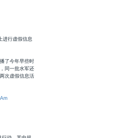
上进行虚假信息
播了今年早些时
，同一批水军还
两次虚假信息活
RjAm
息行动，其中超