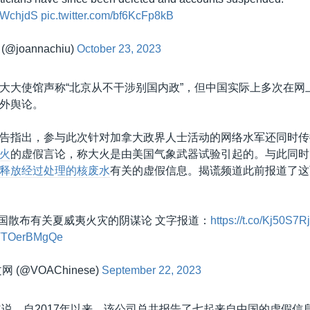
cXWchjdS
pic.twitter.com/bf6KcFp8kB
 (@joannachiu)
October 23, 2023
大大使馆声称“北京从不干涉别国内政”，但中国实际上多次在网
外舆论。
告指出，参与此次针对加拿大政界人士活动的网络水军还同时传
火
的虚假言论，称大火是由美国气象武器试验引起的。与此同时
释放经过处理的核废水
有关的虚假信息。揭谎频道此前报道了这
国散布有关夏威夷火灾的阴谋论 文字报道：
https://t.co/Kj50S7
m/TTOerBMgQe
 (@VOAChinese)
September 22, 2023
频道说，自2017年以来，该公司总共报告了七起来自中国的虚假信