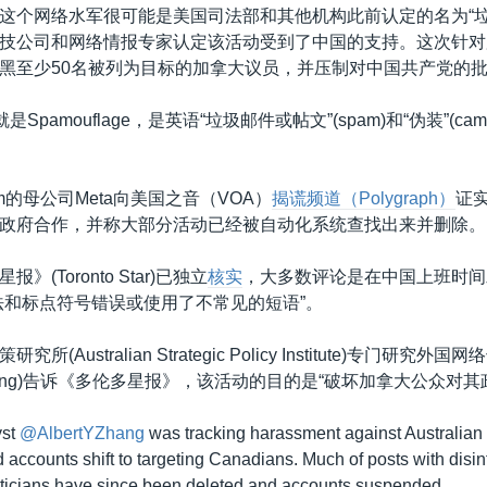
这个网络水军很可能是美国司法部和其他机构此前认定的名为“垃
技公司和网络情报专家认定该活动受到了中国的支持。这次针对
黑至少50名被列为目标的加拿大议员，并压制对中国共产党的
Spamouflage，是英语“垃圾邮件或帖文”(spam)和“伪装”(camo
ram的母公司Meta向美国之音（VOA）
揭谎频道（
Polygraph
）
证
政府合作，并称大部分活动已经被自动化系统查找出来并删除。
(Toronto Star)已独立
核实
，大多数评论是在中国上班时间
法和标点符号错误或使用了不常见的短语”。
所(Australian Strategic Policy Institute)专门研究
t Zhang)告诉《多伦多星报》，该活动的目的是“破坏加拿大公众对
yst
@AlbertYZhang
was tracking harassment against Australian 
 accounts shift to targeting Canadians. Much of posts with disi
iticians have since been deleted and accounts suspended.