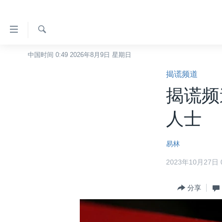
无
障
碍
检
中国时间 0:49 2026年8月9日 星期日
主页
索
链
揭谎频道
美国
接
揭谎频
中国
跳
转
台湾
人士
到
港澳
内
易林
容
国际
跳
2023年10月27日 0
分类新闻
最新国际新闻
转
到
美中关系
印太
经济·金融·贸易
分享
导
热点专题
中东
人权·法律·宗教
航
跳
VOA视频
欧洲
科教·文娱·体健
白宫要闻