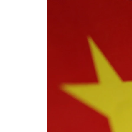
转
VOA今日焦点
非洲
军事
国会报道
到
检
中文广播
美洲
劳工
美中关系
索
全球议题
环境
美国建国250周年
埃博拉疫情
美国之音专访
重要讲话与声明
台海两岸关系
南中国海争端
关注西藏
关注新疆
GEN Z 看美国