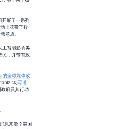
组织开展了一系列
活动上花费了数
投票意愿。
人工智能影响美
选民，并带有政
京的全球媒体攻
tzick)
写道
，
国政府及其行动
。
消息来源？美国