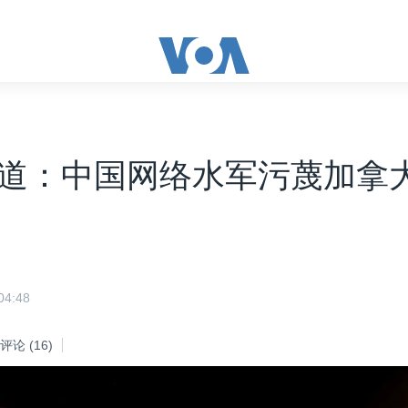
道：中国网络水军污蔑加拿
4:48
评论
(16)