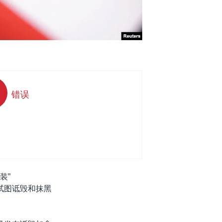
错误
装”
，试图诋毁和抹黑