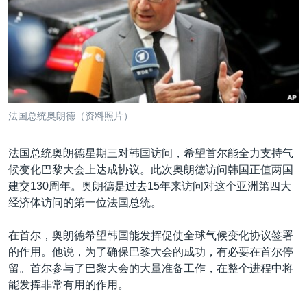
VOA视频
欧洲
科教·文娱·体健
白宫要闻
转
到
VOA今日焦点
非洲
军事
国会报道
检
中文广播
美洲
劳工
美中关系
索
全球议题
环境
美国建国250周年
关注我们
埃博拉疫情
法国总统奥朗德（资料照片）
美国之音专访
法国总统奥朗德星期三对韩国访问，希望首尔能全力支持气
重要讲话与声明
候变化巴黎大会上达成协议。此次奥朗德访问韩国正值两国
台海两岸关系
其他语言网站
建交130周年。奥朗德是过去15年来访问对这个亚洲第四大
经济体访问的第一位法国总统。
南中国海争端
关注西藏
在首尔，奥朗德希望韩国能发挥促使全球气候变化协议签署
的作用。他说，为了确保巴黎大会的成功，有必要在首尔停
关注新疆
留。首尔参与了巴黎大会的大量准备工作，在整个进程中将
GEN Z 看美国
能发挥非常有用的作用。