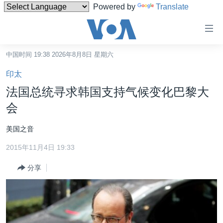
Powered by
Translate
无
障
碍
中国时间 19:38 2026年8月8日 星期六
主页
链
印太
接
美国
法国总统寻求韩国支持气候变化巴黎大
跳
中国
会
转
台湾
到
美国之音
内
港澳
容
2015年11月4日 19:33
国际
跳
分享
转
分类新闻
最新国际新闻
到
美中关系
印太
经济·金融·贸易
导
航
热点专题
中东
人权·法律·宗教
跳