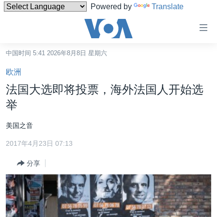
Powered by
Translate
无
障
碍
中国时间 5:41 2026年8月8日 星期六
主页
链
欧洲
接
美国
法国大选即将投票，海外法国人开始选
跳
中国
举
转
台湾
到
美国之音
内
港澳
容
2017年4月23日 07:13
国际
跳
分享
转
分类新闻
最新国际新闻
到
美中关系
印太
经济·金融·贸易
导
航
热点专题
中东
人权·法律·宗教
跳