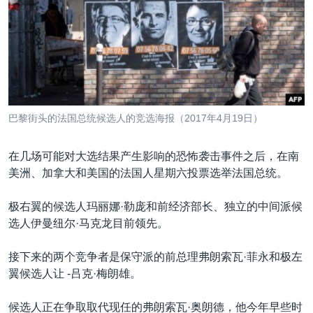
VOA视频
欧洲
科教·文娱·体健
白宫要闻
转
到
VOA今日焦点
非洲
军事
国会报道
检
中文广播
美洲
劳工
美中关系
索
全球议题
环境
美国建国250周年
关注我们
埃博拉疫情
巴黎街头的法国总统候选人的竞选海报（2017年4月19日）
美国之音专访
在几场可能对大选结果产生影响的恐怖袭击事件之后，在南
重要讲话与声明
美洲、加拿大和美国的法国人星期六投票选举法国总统。
台海两岸关系
其他语言网站
极右翼的候选人玛丽娜·勒庞和前经济部长、独立的中间派候
南中国海争端
选人伊曼纽尔·马克龙目前领先。
关注西藏
接下来的两个竞争者是保守派的前总理弗朗索瓦·菲永和极左
关注新疆
翼候选人让 -吕克·梅朗雄。
GEN Z 看美国
候选人正在争取取代现任的弗朗索瓦·奥朗德，他今年早些时