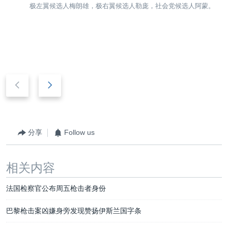
极左翼候选人梅朗雄，极右翼候选人勒庞，社会党候选人阿蒙。
后
前
退
进
分享
Follow us
相关内容
法国检察官公布周五枪击者身份
巴黎枪击案凶嫌身旁发现赞扬伊斯兰国字条