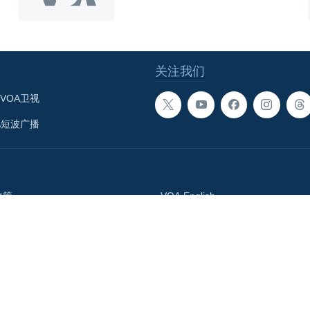
关注我们
VOA卫视
A短波广播
政策
VOA English
体总署
བོད་ཡིག
Media Relations
語網
Accessibility