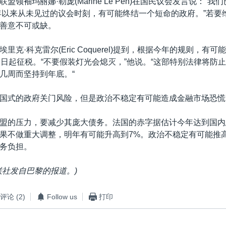
盟领袖玛丽娜·勒庞(Marine Le Pen)在国民议会发言说：“
2年以来从未见过的议会时刻，有可能终结一个短命的政府。”若要
善意不可或缺。
里克·科克雷尔(Eric Coquerel)提到，根据今年的规则，有
1日起征税。“不要假装灯光会熄灭，”他说。“这部特别法律将防
几周而坚持到年底。“
国式的政府关门风险，但是政治不稳定有可能造成金融市场恐慌
盟的压力，要减少其庞大债务。法国的赤字据估计今年达到国内
果不做重大调整，明年有可能升高到7%。政治不稳定有可能推
务负担。
联社发自巴黎的报道。)
评论
(2)
Follow us
打印