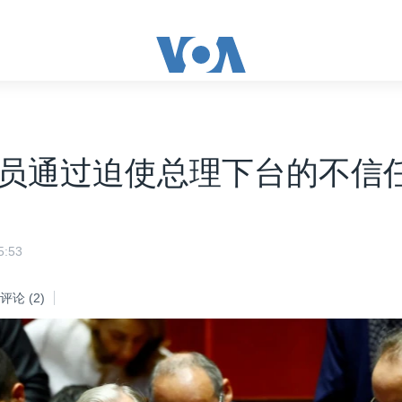
员通过迫使总理下台的不信
:53
评论
(2)