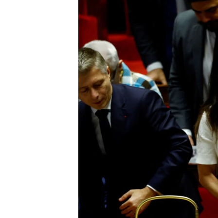
转
VOA今日焦点
非洲
军事
国会报道
到
检
中文广播
美洲
劳工
美中关系
索
全球议题
环境
美国建国250周年
埃博拉疫情
美国之音专访
重要讲话与声明
台海两岸关系
南中国海争端
关注西藏
关注新疆
GEN Z 看美国