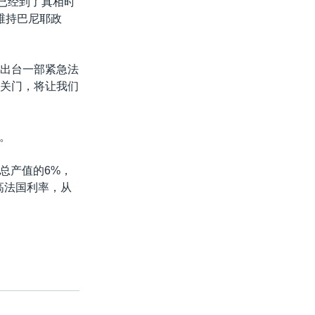
我们已经到了真相时
维持巴尼耶政
可能出台一部紧急法
止关门，将让我们
。
总产值的6%，
高法国利率，从