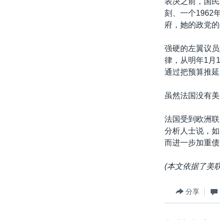
表决之前，国民联
刻、一个196
府，她的政党的
强硬的左翼议员埃
律，从明年1月
通过把预算推延
虽然法国没有美
法国受到欧洲联
分析人士说，如
而进一步加重债
(本文依据了美
分享