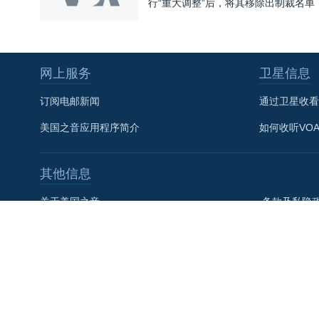
行“重大调整”后，将其移除出制裁名单
网上服务
卫星信息
关注我们
订阅电邮新闻
通过卫星收看
美国之音应用程序简介
如何收听VO
其他语言网站
其他信息
关于美国之音
条款及私隐
联系我们
美国全球媒
VOA+
社论
美国之音宪章
美國之音粵