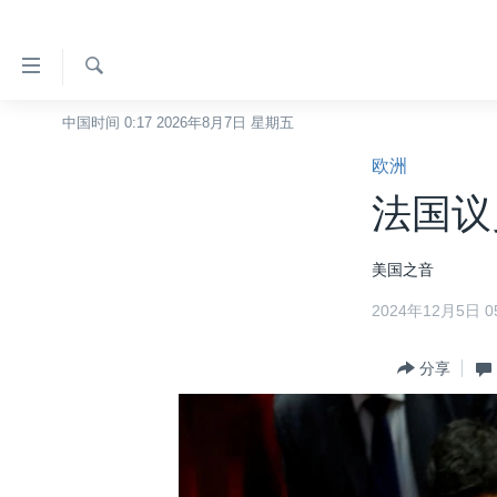
无
障
碍
检
中国时间 0:17 2026年8月7日 星期五
主页
索
链
欧洲
美国
接
法国议
中国
跳
转
台湾
美国之音
到
港澳
内
2024年12月5日 05
容
国际
跳
分类新闻
分享
最新国际新闻
转
到
美中关系
印太
经济·金融·贸易
导
热点专题
中东
人权·法律·宗教
航
跳
VOA视频
欧洲
科教·文娱·体健
白宫要闻