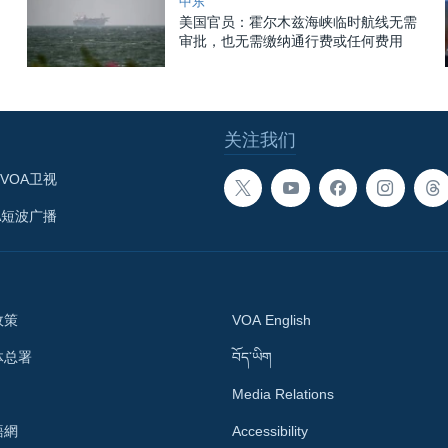
中东
美国官员：霍尔木兹海峡临时航线无需
审批，也无需缴纳通行费或任何费用
关注我们
VOA卫视
A短波广播
政策
VOA English
体总署
བོད་ཡིག
Media Relations
語網
Accessibility