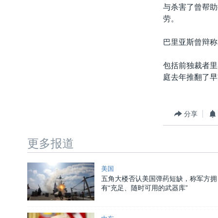
转
与杀害了曾帮助
VOA今日焦点
非洲
军事
国会报道
到
劳。
检
中文广播
美洲
劳工
美中关系
索
巴里亚斯曾辩称
全球议题
环境
美国建国250周年
包括前独裁者里
埃博拉疫情
庭去年推翻了早
美国之音专访
重要讲话与声明
分享
台海两岸关系
南中国海争端
更多报道
关注西藏
美国
关注新疆
五角大楼否认美国弹药短缺，称军方拥
有“充足、随时可用的武器库”
GEN Z 看美国