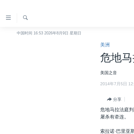
无
障
碍
检
中国时间 16:53 2026年8月9日 星期日
主页
索
链
美洲
美国
接
危地马
中国
跳
转
台湾
美国之音
到
港澳
内
2014年7月5日 12:
容
国际
跳
分类新闻
分享
最新国际新闻
转
到
危地马拉法庭判
美中关系
印太
经济·金融·贸易
导
屠杀有牵连。
热点专题
中东
人权·法律·宗教
航
跳
索拉诺·巴里亚
VOA视频
欧洲
科教·文娱·体健
白宫要闻