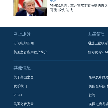
中东
特朗普总统：重开霍尔木兹海峡的协议
可能“很快”达成
网上服务
卫星信息
订阅电邮新闻
通过卫星收看
美国之音应用程序简介
如何收听VO
其他信息
关于美国之音
条款及私隐
联系我们
美国全球媒
VOA+
社论
关注我们
美国之音宪章
美國之音粵