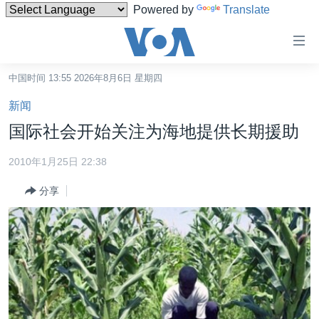
Powered by
Translate
无
障
碍
中国时间 13:55 2026年8月6日 星期四
主页
链
新闻
接
美国
国际社会开始关注为海地提供长期援助
跳
中国
转
2010年1月25日 22:38
台湾
到
分享
内
港澳
容
国际
跳
转
分类新闻
最新国际新闻
到
美中关系
印太
经济·金融·贸易
导
航
热点专题
中东
人权·法律·宗教
跳