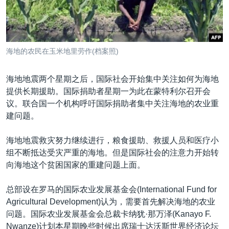
VOA视频
欧洲
科教·文娱·体健
白宫要闻
转
到
VOA今日焦点
非洲
军事
国会报道
检
中文广播
美洲
劳工
美中关系
索
海地的农民在玉米地里劳作(档案照)
全球议题
环境
美国建国250周年
关注我们
埃博拉疫情
海地地震两个星期之后，国际社会开始集中关注如何为海地
提供长期援助。国际捐助者星期一为此在蒙特利尔召开会
美国之音专访
议。联合国一个机构呼吁国际捐助者集中关注海地的农业重
重要讲话与声明
建问题。
台海两岸关系
其他语言网站
海地地震救灾努力继续进行，粮食援助、救援人员和医疗小
南中国海争端
组不断抵达受灾严重的海地。但是国际社会的注意力开始转
向海地这个贫困国家的重建问题上面。
关注西藏
关注新疆
总部设在罗马的国际农业发展基金会(International Fund for
Agricultural Development)认为，需要首先解决海地的农业
GEN Z 看美国
问题。国际农业发展基金会总裁卡纳犹·那万泽(Kanayo F.
Nwanze)计划本星期晚些时候出席瑞士达沃斯世界经济论坛