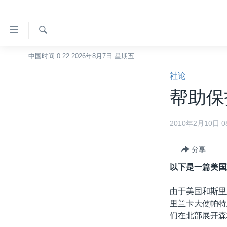
无
障
碍
检
中国时间 0:22 2026年8月7日 星期五
主页
索
链
社论
美国
接
帮助保
中国
跳
转
台湾
2010年2月10日 08
到
港澳
内
容
分享
国际
跳
以下是一篇美国
分类新闻
最新国际新闻
转
到
美中关系
印太
经济·金融·贸易
由于美国和斯里
导
里兰卡大使帕特
热点专题
中东
人权·法律·宗教
航
们在北部展开森
跳
VOA视频
欧洲
科教·文娱·体健
白宫要闻