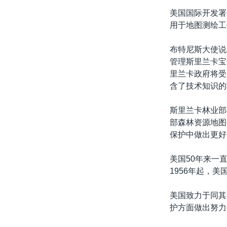
转
美国国际开发署
VOA今日焦点
非洲
军事
国会报道
到
用于地图测绘工
检
中文广播
美洲
劳工
美中关系
索
布特尼斯大使说
全球议题
环境
美国建国250周年
管理斯里兰卡宝
埃博拉疫情
里兰卡政府将受
含了技术知识的
美国之音专访
重要讲话与声明
斯里兰卡林业部
部森林资源地图
台海两岸关系
保护中做出更好
南中国海争端
美国50年来一
关注西藏
1956年起，
关注新疆
美国致力于同其
GEN Z 看美国
护方面做出努力