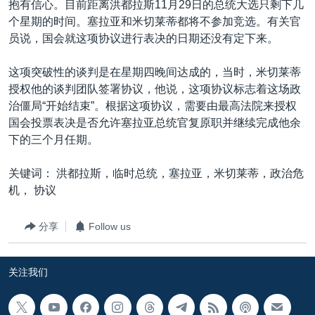
抱有信心。目前距离洪都拉斯11月29日的总统大选只剩下几
VOA视频
欧洲
科教·文娱·体健
白宫要闻
转
个星期的时间。塞拉亚和米切莱蒂都将不参加竞选。有关官
到
VOA今日焦点
非洲
军事
国会报道
员说，国会就这项协议进行表决的日期还没有定下来。
检
中文广播
美洲
劳工
美中关系
索
这项突破性的谈判是在星期四晚间达成的，当时，米切莱蒂
全球议题
环境
美国建国250周年
授权他的谈判团队签署协议，他说，这项协议标志着这场政
关注我们
治僵局“开始结束”。根据这项协议，需要由最高法院来授权
埃博拉疫情
国会投票表决是否允许塞拉亚总统官复原职并继续完成他余
美国之音专访
下的三个月任期。
重要讲话与声明
关键词： 洪都拉斯，临时总统，塞拉亚，米切莱蒂，政治危
台海两岸关系
其他语言网站
机， 协议
南中国海争端
分享
Follow us
关注西藏
关注新疆
关注我们
GEN Z 看美国