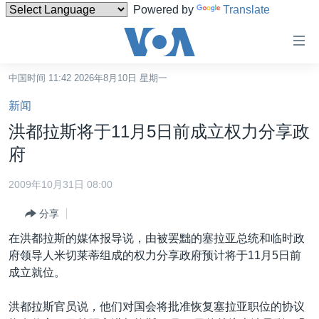
Powered by
Translate
无
障
碍
中国时间 11:42 2026年8月10日 星期一
主页
链
新闻
接
美国
洪都拉斯将于11月5日前成立权力分享政
跳
中国
府
转
台湾
到
2009年10月31日 08:00
内
港澳
容
分享
国际
跳
在洪都拉斯的媒体报导说，由被罢黜的塞拉亚总统和临时政
转
分类新闻
最新国际新闻
府领导人米切莱蒂组成的权力分享政府预计将于11月5日前
到
成立就位。
美中关系
印太
经济·金融·贸易
导
航
热点专题
中东
人权·法律·宗教
洪都拉斯官员说，他们对国会将批准恢复塞拉亚职位的协议
跳