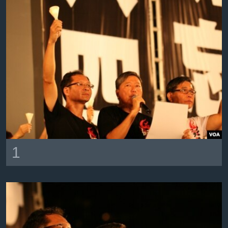
VOA视频
欧洲
科教·文娱·体健
白宫要闻
转
到
VOA今日焦点
非洲
军事
国会报道
检
中文广播
美洲
劳工
美中关系
索
全球议题
环境
美国建国250周年
关注我们
埃博拉疫情
美国之音专访
重要讲话与声明
台海两岸关系
其他语言网站
1
南中国海争端
关注西藏
关注新疆
GEN Z 看美国