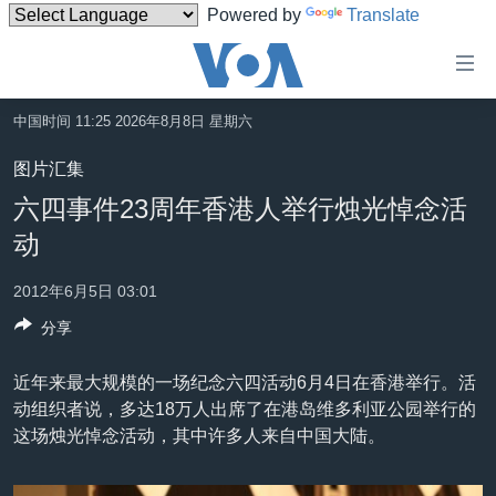
Powered by
Translate
无
障
碍
中国时间 11:25 2026年8月8日 星期六
主页
链
图片汇集
接
美国
六四事件23周年香港人举行烛光悼念活
跳
中国
动
转
台湾
到
2012年6月5日 03:01
内
港澳
容
分享
国际
跳
转
近年来最大规模的一场纪念六四活动6月4日在香港举行。活
分类新闻
最新国际新闻
到
动组织者说，多达18万人出席了在港岛维多利亚公园举行的
美中关系
印太
经济·金融·贸易
导
这场烛光悼念活动，其中许多人来自中国大陆。
航
热点专题
中东
人权·法律·宗教
跳