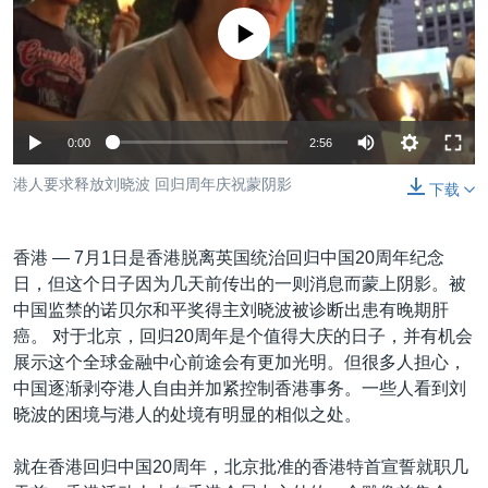
VOA视频
欧洲
科教·文娱·体健
白宫要闻
转
没有媒体可用资源
到
VOA今日焦点
非洲
军事
国会报道
检
中文广播
美洲
劳工
美中关系
索
全球议题
环境
美国建国250周年
关注我们
0:00
2:56
埃博拉疫情
港人要求释放刘晓波 回归周年庆祝蒙阴影
下载
美国之音专访
重要讲话与声明
香港 —
7月1日是香港脱离英国统治回归中国20周年纪念
台海两岸关系
日，但这个日子因为几天前传出的一则消息而蒙上阴影。被
其他语言网站
中国监禁的诺贝尔和平奖得主刘晓波被诊断出患有晚期肝
南中国海争端
癌。 对于北京，回归20周年是个值得大庆的日子，并有机会
关注西藏
展示这个全球金融中心前途会有更加光明。但很多人担心，
中国逐渐剥夺港人自由并加紧控制香港事务。一些人看到刘
关注新疆
晓波的困境与港人的处境有明显的相似之处。
GEN Z 看美国
就在香港回归中国20周年，北京批准的香港特首宣誓就职几