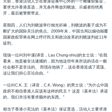
天前，香港活动人士在香港会展中心外的一个雕像前集会，
要求允许香港直选，并无条件释放刘晓波。示威者拒绝离
开，最后被警察带走。
星期四，人们为刘晓波举行烛光祈祷，刘晓波的案子成为不
断扩大的国际关注的焦点。2009年末，中国当局以煽动颠覆
国家政权罪将在网上呼吁民主和政治改革的刘晓波判处11年
徒刑。
现场一位叫刘中潇(译音，Lau Chung-shiu)的女士说：“在我
看来，他是被非法逮捕的，因为他这些年来所说的话在一般
社会都不是非法的。 而现在他病了，这在香港造成了震荡。
这让我们担心言论自由。“
一位叫C.K. 王（译音，C.K. Wong）的男士说：“为什么中国
政府不相信香港人应该有这样的民主？ 这是《基本法》承诺
的。我们并没有要求额外的东西。”
相当于香港小宪法的《基本法》保证普选，活动人士要求准