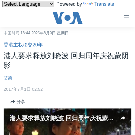
Powered by
Translate
无
障
碍
中国时间 18:44 2026年8月9日 星期日
主页
链
香港主权移交20年
接
美国
港人要求释放刘晓波 回归周年庆祝蒙阴
跳
中国
影
转
台湾
到
艾德
内
港澳
容
2017年7月1日 02:52
国际
跳
分享
转
分类新闻
最新国际新闻
到
美中关系
印太
经济·金融·贸易
导
港人要求释放刘晓波 回归周年庆祝蒙阴影
航
热点专题
中东
人权·法律·宗教
跳