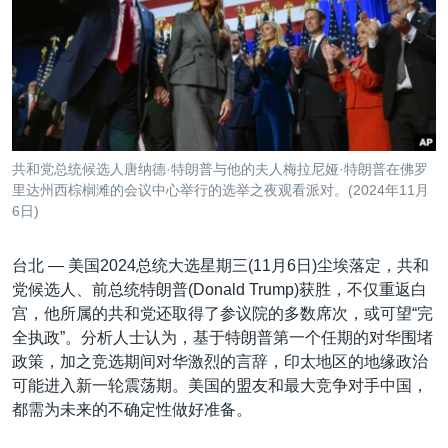
VOA视频
欧洲
科教·文娱·体健
白宫要闻
转
到
VOA今日焦点
非洲
军事
国会报道
检
中文广播
美洲
劳工
美中关系
索
全球议题
环境
美国建国250周年
关注我们
埃博拉疫情
共和党总统候选人唐纳德·特朗普与他的夫人梅拉尼娅·特朗普在佛罗
美国之音专访
里达州西棕榈滩的会议中心举行的选举之夜观看派对。(2024年11月
6日)
重要讲话与声明
台海两岸关系
台北 —
美国2024总统大选星期三(11月6日)尘埃落定，共和
其他语言网站
党候选人、前总统特朗普(Donald Trump)获胜，不仅重返白
南中国海争端
宫，他所属的共和党还取得了参议院的多数席次，或可望“完
关注西藏
全执政”。分析人士认为，基于特朗普第一个任期的对华围堵
政策，加之竞选期间对华激烈的言辞，印太地区的地缘政治
关注新疆
可能进入新一轮震荡期。美国的盟友和最大竞争对手中国，
GEN Z 看美国
都需为未来的不确定性做好准备。