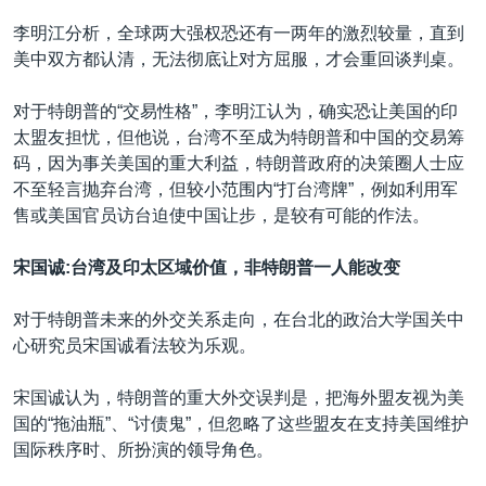
李明江分析，全球两大强权恐还有一两年的激烈较量，直到
美中双方都认清，无法彻底让对方屈服，才会重回谈判桌。
对于特朗普的“交易性格”，李明江认为，确实恐让美国的印
太盟友担忧，但他说，台湾不至成为特朗普和中国的交易筹
码，因为事关美国的重大利益，特朗普政府的决策圈人士应
不至轻言抛弃台湾，但较小范围内“打台湾牌”，例如利用军
售或美国官员访台迫使中国让步，是较有可能的作法。
宋国诚
:台湾及印太区域价值
，
非特朗普一人能改变
对于特朗普未来的外交关系走向，在台北的政治大学国关中
心研究员宋国诚看法较为乐观。
宋国诚认为，特朗普的重大外交误判是，把海外盟友视为美
国的“拖油瓶”、“讨债鬼”，但忽略了这些盟友在支持美国维护
国际秩序时、所扮演的领导角色。