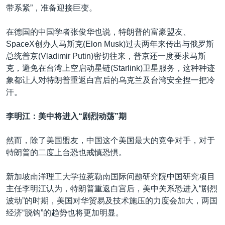
带系紧”，准备迎接巨变。
在德国的中国学者张俊华也说，特朗普的富豪盟友、
SpaceX创办人马斯克(Elon Musk)过去两年来传出与俄罗斯
总统普京(Vladimir Putin)密切往来，普京还一度要求马斯
克，避免在台湾上空启动星链(Starlink)卫星服务，这种种迹
象都让人对特朗普重返白宫后的乌克兰及台湾安全捏一把冷
汗。
李明江
：美中将进入“剧烈动荡”期
然而，除了美国盟友，中国这个美国最大的竞争对手，对于
特朗普的二度上台恐也戒慎恐惧。
新加坡南洋理工大学拉惹勒南国际问题研究院中国研究项目
主任李明江认为，特朗普重返白宫后，美中关系恐进入“剧烈
波动”的时期，美国对华贸易及技术施压的力度会加大，两国
经济“脱钩”的趋势也将更加明显。