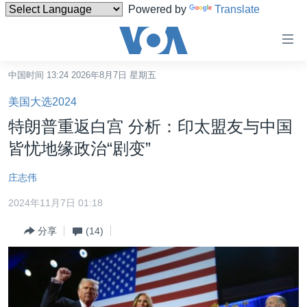
Powered by
Translate
无
障
碍
中国时间 13:24 2026年8月7日 星期五
主页
链
美国大选2024
接
美国
特朗普重返白宫 分析：印太盟友与中国
跳
中国
皆忧地缘政治“剧变”
转
台湾
到
庄志伟
内
港澳
容
2024年11月7日 01:18
国际
跳
分享
(14)
转
分类新闻
最新国际新闻
到
美中关系
印太
经济·金融·贸易
导
航
热点专题
中东
人权·法律·宗教
跳