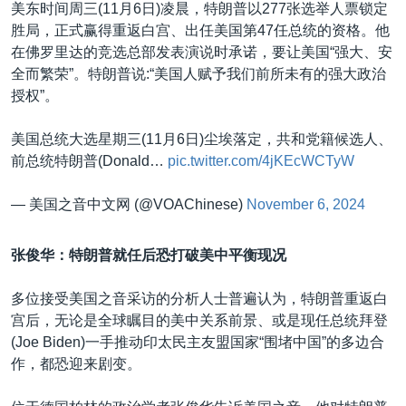
美东时间周三(11月6日)凌晨，特朗普以277张选举人票锁定
胜局，正式赢得重返白宫、出任美国第47任总统的资格。他
在佛罗里达的竞选总部发表演说时承诺，要让美国“强大、安
全而繁荣”。特朗普说:“美国人赋予我们前所未有的强大政治
授权”。
美国总统大选星期三(11月6日)尘埃落定，共和党籍候选人、
前总统特朗普(Donald…
pic.twitter.com/4jKEcWCTyW
— 美国之音中文网 (@VOAChinese)
November 6, 2024
张俊华：
特朗普就任后恐打破美中平衡现况
多位接受美国之音采访的分析人士普遍认为，特朗普重返白
宫后，无论是全球瞩目的美中关系前景、或是现任总统拜登
(Joe Biden)一手推动印太民主友盟国家“围堵中国”的多边合
作，都恐迎来剧变。