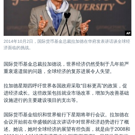
VOA视频
欧洲
科教·文娱·体健
白宫要闻
转
到
VOA今日焦点
非洲
军事
国会报道
检
中文广播
美洲
劳工
美中关系
索
全球议题
环境
美国建国250周年
关注我们
2014年10月2日，国际货币基金总裁拉加德在华府发表讲话谈全球经
埃博拉疫情
济面临的挑战。
美国之音专访
国际货币基金总裁拉加德说，世界经济仍然受制于几年前严
重要讲话与声明
重衰退遗留的问题，全球经济的复苏进展令人失望。
台海两岸关系
其他语言网站
拉加德星期四呼吁世界各国政府采取“目标更高”的政策，促
南中国海争端
进经济成长。这些政策包括就业市场改革，增加为改善基础
关注西藏
设施进行的主要建设项目的支出等。
关注新疆
国际货币基金组织和世界银行下星期将举行会议。拉加德在
GEN Z 看美国
会议开始前在华盛顿的这次讲话中对世界经济趋势进行了概
述。她说，她对全球经济的展望有些负面，就是由于2008和