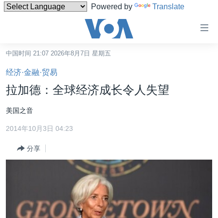
Powered by
Translate
无
障
碍
中国时间 21:07 2026年8月7日 星期五
主页
链
经济·金融·贸易
接
美国
拉加德：全球经济成长令人失望
跳
中国
转
美国之音
台湾
到
2014年10月3日 04:23
内
港澳
容
分享
国际
跳
转
分类新闻
最新国际新闻
到
美中关系
印太
经济·金融·贸易
导
航
热点专题
中东
人权·法律·宗教
跳