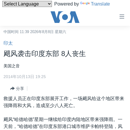
Powered by
Translate
无
障
碍
中国时间 11:39 2026年8月8日 星期六
主页
链
印太
接
美国
飓风袭击印度东部 8人丧生
跳
中国
转
美国之音
台湾
到
2014年10月13日 19:25
内
港澳
容
分享
国际
跳
救援人员正在印度东部展开工作，一场飓风给这个地区带来
转
分类新闻
最新国际新闻
强降雨和大风，造成至少八人死亡。
到
美中关系
印太
经济·金融·贸易
导
飓风“哈德哈德”星期一继续给印度内陆地区带来强降雨。一
航
热点专题
中东
人权·法律·宗教
天前，“哈德哈德”在印度东部港口城市维萨卡帕特登陆，风
跳