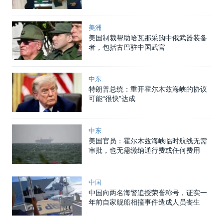
美洲
美国制裁帮助哈瓦那采购中俄武器装备
者，包括古巴驻中国武官
中东
特朗普总统：重开霍尔木兹海峡的协议
可能“很快”达成
中东
美国官员：霍尔木兹海峡临时航线无需
审批，也无需缴纳通行费或任何费用
中国
中国向两名海警追授荣誉称号，证实一
年前自家舰船相撞事件造成人员丧生