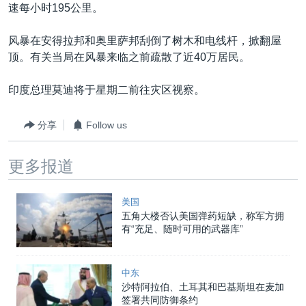
VOA视频
欧洲
科教·文娱·体健
白宫要闻
速每小时195公里。
转
到
VOA今日焦点
非洲
军事
国会报道
风暴在安得拉邦和奥里萨邦刮倒了树木和电线杆，掀翻屋
检
中文广播
美洲
劳工
美中关系
顶。有关当局在风暴来临之前疏散了近40万居民。
索
全球议题
环境
美国建国250周年
印度总理莫迪将于星期二前往灾区视察。
关注我们
埃博拉疫情
分享
Follow us
美国之音专访
重要讲话与声明
更多报道
台海两岸关系
其他语言网站
南中国海争端
美国
五角大楼否认美国弹药短缺，称军方拥
关注西藏
有“充足、随时可用的武器库”
关注新疆
中东
GEN Z 看美国
沙特阿拉伯、土耳其和巴基斯坦在麦加
签署共同防御条约