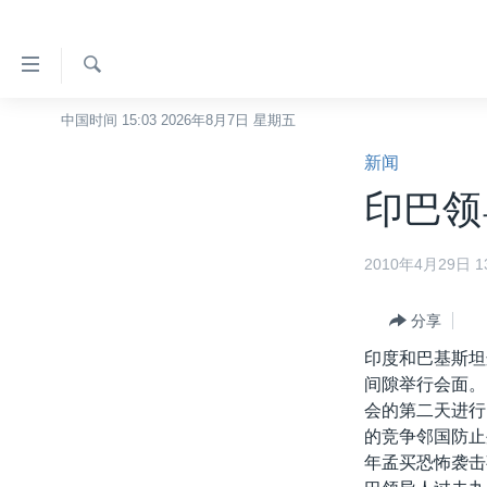
无
障
碍
检
中国时间 15:03 2026年8月7日 星期五
主页
索
链
新闻
美国
接
印巴领
中国
跳
转
台湾
2010年4月29日 13
到
港澳
内
容
分享
国际
跳
印度和巴基斯坦
分类新闻
最新国际新闻
转
间隙举行会面。
到
美中关系
印太
经济·金融·贸易
会的第二天进行
导
的竞争邻国防止
热点专题
中东
人权·法律·宗教
航
年孟买恐怖袭击
跳
VOA视频
欧洲
科教·文娱·体健
白宫要闻