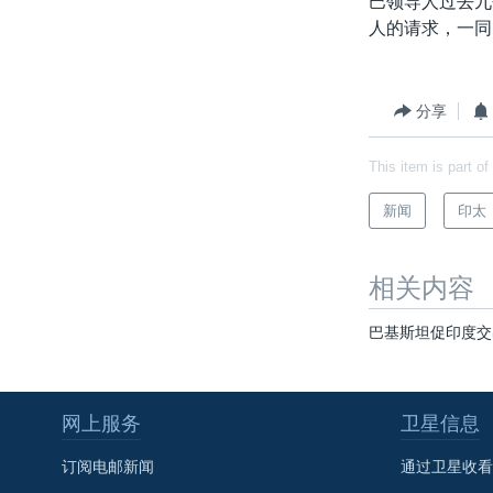
巴领导人过去九
转
人的请求，一同
VOA今日焦点
非洲
军事
国会报道
到
检
中文广播
美洲
劳工
美中关系
索
全球议题
环境
美国建国250周年
分享
埃博拉疫情
This item is part of
美国之音专访
新闻
印太
重要讲话与声明
台海两岸关系
相关内容
南中国海争端
巴基斯坦促印度交
关注西藏
关注新疆
网上服务
卫星信息
GEN Z 看美国
订阅电邮新闻
通过卫星收看