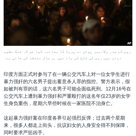
VOA视频
欧洲
科教·文娱·体健
白宫要闻
转
到
VOA今日焦点
非洲
军事
国会报道
检
中文广播
美洲
劳工
美中关系
索
全球议题
环境
美国建国250周年
关注我们
埃博拉疫情
روس کے صدر ولادیمر پوٹن نے پریڈ کا معائنہ کیا جو کہ جنگ عظیم
美国之音专访
دوئم میں روس کی فتح کی یاد میں ہر سال منعقد کی جاتی ہے۔
重要讲话与声明
印度方面正式对参与了在一辆公交汽车上对一位女学生进行
台海两岸关系
暴力强奸的六名男子提出蓄意杀人罪的指控。警方表示，假
其他语言网站
如被判有罪的话，这六名男子可能会面临死刑。12月16号在
南中国海争端
公交汽车上遭到暴力强奸和严重殴打的这名年仅23岁的女学
关注西藏
生身负重伤，星期六早些时候在一家医院不治身亡。
关注新疆
这起暴力强奸案在印度各界引起强烈反弹；过去两个星期
GEN Z 看美国
来，很多人都走上街头，抗议妇女的人身安全得不到保障，
同时要求严惩凶手。