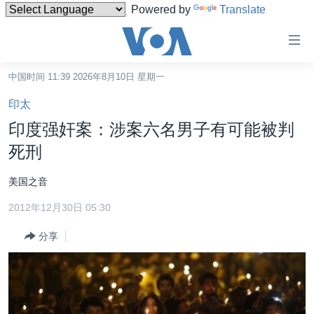
Powered by
Translate
无
障
碍
中国时间 11:39 2026年8月10日 星期一
主页
链
印太
接
美国
印度强奸案：涉案六名男子有可能被判
跳
中国
死刑
转
台湾
到
美国之音
内
港澳
容
2012年12月30日 05:30
国际
跳
分享
转
分类新闻
最新国际新闻
到
美中关系
印太
经济·金融·贸易
导
航
热点专题
中东
人权·法律·宗教
跳