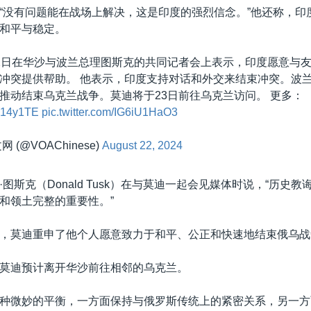
“没有问题能在战场上解决，这是印度的强烈信念。”他还称，印
和平与稳定。
2日在华沙与波兰总理图斯克的共同记者会上表示，印度愿意与
冲突提供帮助。 他表示，印度支持对话和外交来结束冲突。波
推动结束乌克兰战争。莫迪将于23日前往乌克兰访问。 更多：
TL14y1TE
pic.twitter.com/IG6iU1HaO3
 (@VOAChinese)
August 22, 2024
图斯克（Donald Tusk）在与莫迪一起会见媒体时说，“历史
和领土完整的重要性。”
，莫迪重申了他个人愿意致力于和平、公正和快速地结束俄乌战
莫迪预计离开华沙前往相邻的乌克兰。
种微妙的平衡，一方面保持与俄罗斯传统上的紧密关系，另一方