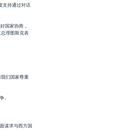
度支持通过对话
友好国家协商，
兰总理图斯克表
教诲我们国家尊重
争。
面谋求与西方国