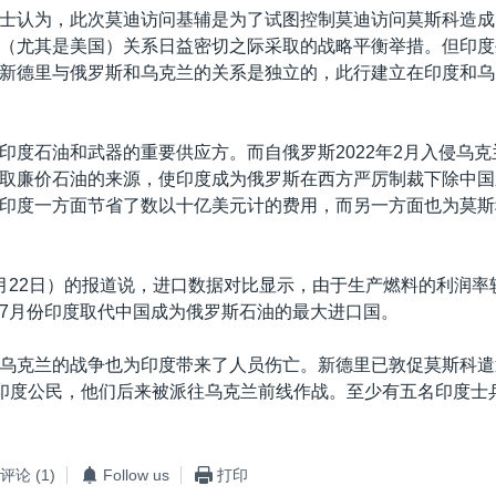
士认为，此次莫迪访问基辅是为了试图控制莫迪访问莫斯科造成
（尤其是美国）关系日益密切之际采取的战略平衡举措。但印度
新德里与俄罗斯和乌克兰的关系是独立的，此行建立在印度和乌
印度石油和武器的重要供应方。而自俄罗斯2022年2月入侵乌
取廉价石油的来源，使印度成为俄罗斯在西方严厉制裁下除中国
印度一方面节省了数以十亿美元计的费用，而另一方面也为莫斯
月22日）的报道说，进口数据对比显示，由于生产燃料的利润率
7月份印度取代中国成为俄罗斯石油的最大进口国。
乌克兰的战争也为印度带来了人员伤亡。新德里已敦促莫斯科遣
的印度公民，他们后来被派往乌克兰前线作战。至少有五名印度士
评论
(1)
Follow us
打印