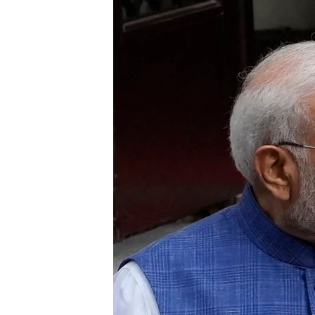
转
VOA今日焦点
非洲
军事
国会报道
到
检
中文广播
美洲
劳工
美中关系
索
全球议题
环境
美国建国250周年
埃博拉疫情
美国之音专访
重要讲话与声明
台海两岸关系
南中国海争端
关注西藏
关注新疆
GEN Z 看美国