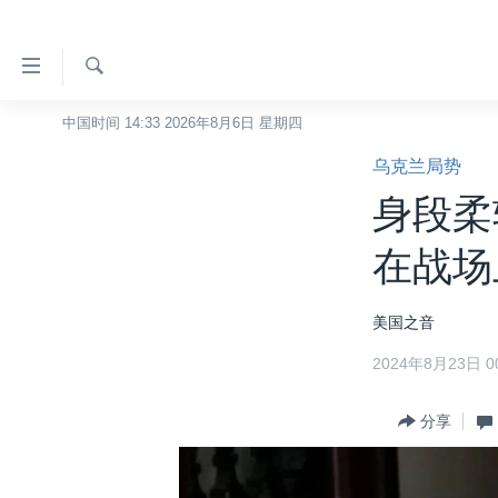
无
障
碍
检
中国时间 14:33 2026年8月6日 星期四
主页
索
链
乌克兰局势
美国
接
身段柔
中国
跳
转
台湾
在战场
到
港澳
内
美国之音
容
国际
跳
2024年8月23日 00
分类新闻
最新国际新闻
转
到
美中关系
印太
经济·金融·贸易
分享
导
热点专题
中东
人权·法律·宗教
航
跳
VOA视频
欧洲
科教·文娱·体健
白宫要闻