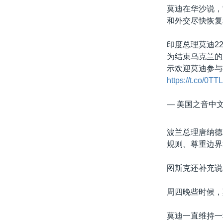
莫迪在华沙说，
和外交尽快恢复
印度总理莫迪2
为结束乌克兰的
示欢迎莫迪参与
https://t.co/0T
— 美国之音中文网
波兰总理唐纳德·
规则、尊重边界
图斯克还补充说
周四晚些时候，
莫迪一直维持一