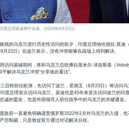
总理莫迪举行会谈。(2024年8月22日)
摧残的乌克兰进行历史性访问的前夕，印度总理纳伦德拉·莫迪（Nar
四（8月22日）在波兰表示，没有冲突能够在战场上得到解决。
访问基辅期间，将和乌克兰总统弗拉基米尔·泽连斯基（Volody
y）就和平解决乌克兰冲突“分享彼此看法”。
期三启程前往欧洲，先访问了波兰，星期五（8月23日）将访问
，印度总理首次访问乌克兰。莫迪也是45年来首次访问波兰的印
忠诚的盟友，也是外国领导人前往战争中的乌克兰的关键通道。
度政府一直避免明确谴责俄罗斯2022年2月对乌克兰的入侵，
严厉制裁，只是敦促双方通过对话解决分歧。