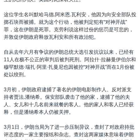
VOA视频
欧洲
科教·文娱·体健
白宫要闻
转
到
VOA今日焦点
非洲
军事
国会报道
这位学生名叫默哈马德.阿米恩.瓦利安，他因为向安全部队投
检
掷石块而被捕。就为这个行动，他被判定犯有“对神开战”
中文广播
美洲
劳工
美中关系
索
罪，这在伊朗是死罪。克劳利说这样过份的惩罚是可悲的，
全球议题
环境
美国建国250周年
并敦促伊朗政府释放瓦利安和所有政治犯。
关注我们
埃博拉疫情
自从去年六月有争议的伊朗总统大选引发抗议以来，已经有
美国之音专访
11人在极不公正的审判后被判死刑。阿拉什·拉赫曼伊伯尔和
穆罕默德·瑞扎·阿里·扎曼尼也因被控“对神开战”而在1月份被
重要讲话与声明
处以绞刑。
台海两岸关系
其他语言网站
3月初，伊朗政府逮捕了著名的伊朗电影制作人、反对派支
南中国海争端
持者贾法.潘纳希。保安部队袭击了他的家，逮捕了他的夫
关注西藏
人、女儿和十几名前来就餐的客人。他的家人和客人已经获
释，但是潘纳希本人仍被关押。
关注新疆
GEN Z 看美国
3月1日，伊朗当局为了进一步压制异议，查封了对政府持批
评态度的一家主要报纸和杂志。查封这两家媒体意味着伊朗