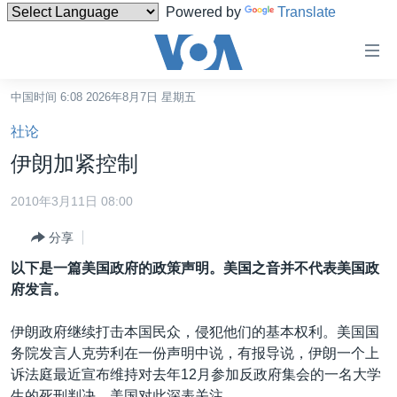
Powered by
Translate
无
障
碍
中国时间 6:08 2026年8月7日 星期五
主页
链
社论
接
美国
伊朗加紧控制
跳
中国
转
2010年3月11日 08:00
台湾
到
分享
内
港澳
容
以下是一篇美国政府的政策声明。美国之音并不代表美国政
国际
跳
府发言。
转
分类新闻
最新国际新闻
到
伊朗政府继续打击本国民众，侵犯他们的基本权利。美国国
美中关系
印太
经济·金融·贸易
导
务院发言人克劳利在一份声明中说，有报导说，伊朗一个上
航
热点专题
中东
人权·法律·宗教
诉法庭最近宣布维持对去年12月参加反政府集会的一名大学
跳
生的死刑判决。美国对此深表关注。