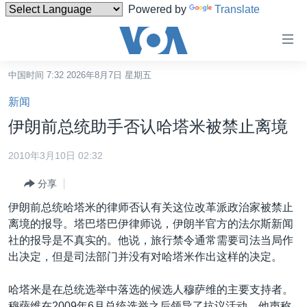
Powered by
Translate
无
障
碍
中国时间 7:32 2026年8月7日 星期五
主页
链
新闻
接
美国
伊朗前总统助手否认哈塔米被禁止离境
跳
中国
转
2010年3月10日 02:32
台湾
到
分享
内
港澳
容
伊朗前总统哈塔米的律师否认有关这位改革派政治家被禁止
国际
跳
离境的报导。塔巴塔巴伊律师说，伊朗半官方的法尔斯新闻
转
分类新闻
最新国际新闻
社的报导是不真实的。他说，旅行禁令通常需要司法当局作
到
出决定，但是司法部门并没有对哈塔米作出这样的决定。
美中关系
印太
经济·金融·贸易
导
航
热点专题
中东
人权·法律·宗教
哈塔米是在总统选举中落选的候选人穆萨维的主要支持者。
跳
穆萨维在2009年6月总统选举之后领导了抗议活动，他声称