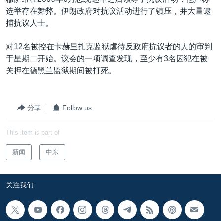
VOA视频
欧洲
科教·文娱·体健
白宫要闻
转
选举存在舞弊。伊朗政府对抗议活动进行了镇压，并大量逮
到
VOA今日焦点
非洲
军事
国会报道
捕抗议人士。
检
中文广播
美洲
劳工
美中关系
索
对12名被控在卡赫里扎克监狱虐待反政府抗议者的人的审判
全球议题
环境
美国建国250周年
于星期二开始。议会的一项调查发现，至少有3名囚犯在被
关注我们
关押在德黑兰监狱期间被打死。
埃博拉疫情
美国之音专访
分享
Follow us
重要讲话与声明
台海两岸关系
其他语言网站
This item is part of
南中国海争端
新闻
中东
关注西藏
关注新疆
关注我们
GEN Z 看美国