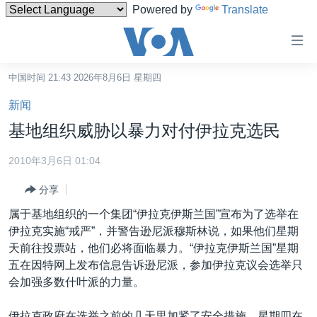
Powered by
Translate
无
障
碍
中国时间 21:43 2026年8月6日 星期四
主页
链
新闻
接
美国
基地组织威胁以暴力对付伊拉克选民
跳
中国
转
2010年3月6日 01:04
台湾
到
分享
内
港澳
容
属于基地组织的一个集团“伊拉克伊斯兰国”宣布为了选举在
国际
跳
伊拉克实施“戒严”，并警告逊尼派穆斯林说，如果他们星期
转
分类新闻
最新国际新闻
天前往投票站，他们必将面临暴力。“伊拉克伊斯兰国”星期
到
五在因特网上发布信息告诉逊尼派，参加伊拉克议会选举只
美中关系
印太
经济·金融·贸易
导
会加强多数什叶派的力量。
航
热点专题
中东
人权·法律·宗教
跳
伊拉克政府在选举之前的几天里加紧了安全措施。星期四在