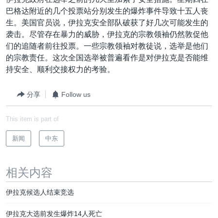
VOA视频
欧洲
科教·文娱·体健
白宫要闻
转
巴格达附近的几个投票站分别发生的爆炸事件导致十五人丧
到
VOA今日焦点
非洲
军事
国会报道
生。美国官员说，伊拉克安全部队破获了好几次可能发生的
检
袭击。尽管存在暴力的威胁，伊拉克的宗教领袖仍然敦促他
中文广播
美洲
劳工
美中关系
索
们的追随者前往投票。一些宗教领袖对教徒说，选举是他们
全球议题
环境
美国建国250周年
的宗教责任。这次全国选举被普遍看作是对伊拉克是否能维
关注我们
持安全、顺利交接权力的考验。
埃博拉疫情
美国之音专访
分享
Follow us
重要讲话与声明
This item is part of
台海两岸关系
其他语言网站
新闻
中东
南中国海争端
关注西藏
相关内容
关注新疆
伊拉克候选人结束竞选
GEN Z 看美国
伊拉克大选前发生爆炸14人死亡