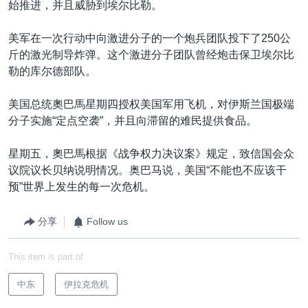
始推进，并且威胁到埃尔比勒。
美军在一次行动中向激进分子的一个炮兵团队投下了250公
斤的激光制导炸弹。这个激进分子团队曾经炮击保卫埃尔比
勒的库尔德部队。
美国总统奧巴馬星期四授权美国军用飞机，对伊斯兰国极端
分子实施“定点空袭”，并且向滞留的难民提供食品。
星期五，奧巴馬根据《战争权力决议案》规定，致信国会众
议院议长贝纳说明情况。奥巴马说，美国“不能也不应该干
预”世界上发生的每一次危机。
分享
Follow us
This item is part of
中东
伊拉克危机