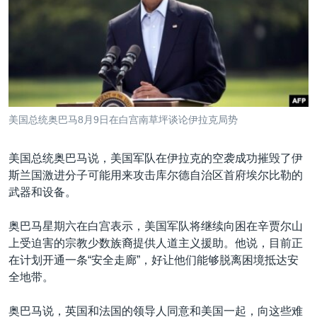
VOA视频
欧洲
科教·文娱·体健
白宫要闻
转
到
VOA今日焦点
非洲
军事
国会报道
检
中文广播
美洲
劳工
美中关系
索
全球议题
环境
美国建国250周年
关注我们
埃博拉疫情
美国总统奥巴马8月9日在白宫南草坪谈论伊拉克局势
美国之音专访
美国总统奥巴马说，美国军队在伊拉克的空袭成功摧毁了伊
重要讲话与声明
斯兰国激进分子可能用来攻击库尔德自治区首府埃尔比勒的
台海两岸关系
其他语言网站
武器和设备。
南中国海争端
奥巴马星期六在白宫表示，美国军队将继续向困在辛贾尔山
关注西藏
上受迫害的宗教少数族裔提供人道主义援助。他说，目前正
在计划开通一条“安全走廊”，好让他们能够脱离困境抵达安
关注新疆
全地带。
GEN Z 看美国
奥巴马说，英国和法国的领导人同意和美国一起，向这些难