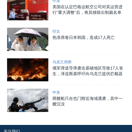
中东
美国在认定巴格达航空公司对其运营进
行“重大调整”后，将其移除出制裁名单
印太
热浪席卷日本韩国，造成17人死亡
乌克兰局势
俄军弹道导弹袭击基辅地区导致17人丧
生，泽连斯基呼吁向乌克兰提供拦截器
中东
两艘船只在也门附近海域遇袭，其中一
艘沉没
关注我们