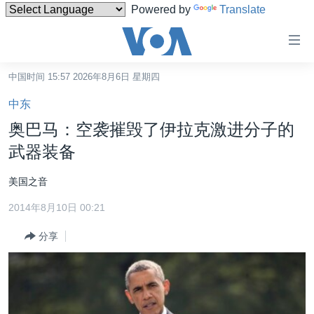
Powered by
Translate
无
障
碍
中国时间 15:57 2026年8月6日 星期四
主页
链
中东
接
美国
奥巴马：空袭摧毁了伊拉克激进分子的
跳
中国
武器装备
转
台湾
到
美国之音
内
港澳
容
2014年8月10日 00:21
国际
跳
分享
转
分类新闻
最新国际新闻
到
美中关系
印太
经济·金融·贸易
导
航
热点专题
中东
人权·法律·宗教
跳