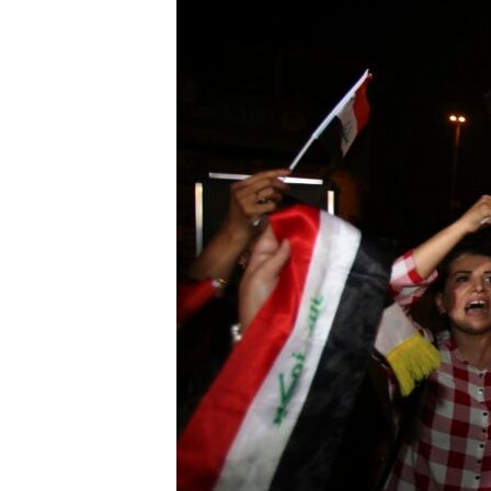
转
VOA今日焦点
非洲
军事
国会报道
到
检
中文广播
美洲
劳工
美中关系
索
全球议题
环境
美国建国250周年
埃博拉疫情
美国之音专访
重要讲话与声明
台海两岸关系
南中国海争端
关注西藏
关注新疆
GEN Z 看美国