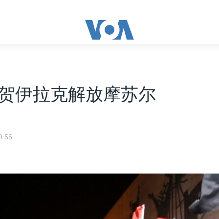
贺伊拉克解放摩苏尔
:55