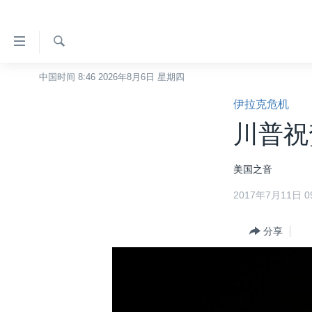
无
障
碍
检
中国时间 8:46 2026年8月6日 星期四
主页
索
链
伊拉克危机
美国
接
川普祝
中国
跳
转
台湾
美国之音
到
港澳
内
2017年7月11日 09
容
国际
跳
分类新闻
分享
最新国际新闻
转
到
美中关系
印太
经济·金融·贸易
导
热点专题
中东
人权·法律·宗教
航
跳
VOA视频
欧洲
科教·文娱·体健
白宫要闻