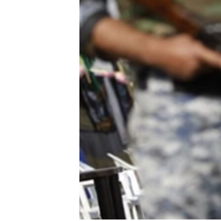
转
VOA今日焦点
非洲
军事
国会报道
到
检
中文广播
美洲
劳工
美中关系
索
全球议题
环境
美国建国250周年
埃博拉疫情
美国之音专访
重要讲话与声明
台海两岸关系
南中国海争端
关注西藏
关注新疆
GEN Z 看美国