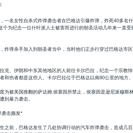
拉
，一名女性自杀式炸弹袭击者在巴格达引爆炸弹，炸死40多名
。这个为纪念一位什叶派人士被害而进行的朝圣活动几年来一直受
，炸弹杀手加入到朝圣者当中，当时他们正步行穿过巴格达市区
拉克、伊朗和中东其他地区的人前往卡尔巴拉，纪念一个宗教悼
者和伤者都是这些人。卡尔巴拉位于巴格达以南80公里的地方
度为被美国推翻的萨达姆.侯塞因所禁止，侯塞因是逊尼派穆斯
遭到暴力袭击。
弹袭击频发*
生之前，巴格达发生了几处协调行动的汽车炸弹袭击，造成几百