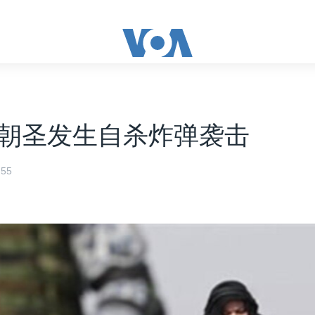
朝圣发生自杀炸弹袭击
55