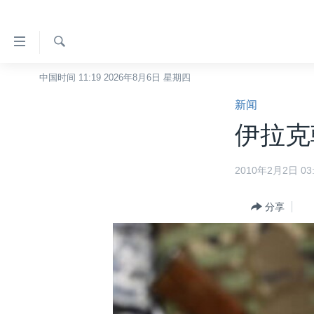
无
障
碍
检
中国时间 11:19 2026年8月6日 星期四
主页
索
链
新闻
美国
接
伊拉克
中国
跳
转
台湾
2010年2月2日 03:
到
港澳
内
容
分享
国际
跳
分类新闻
最新国际新闻
转
到
美中关系
印太
经济·金融·贸易
导
热点专题
中东
人权·法律·宗教
航
跳
VOA视频
欧洲
科教·文娱·体健
白宫要闻