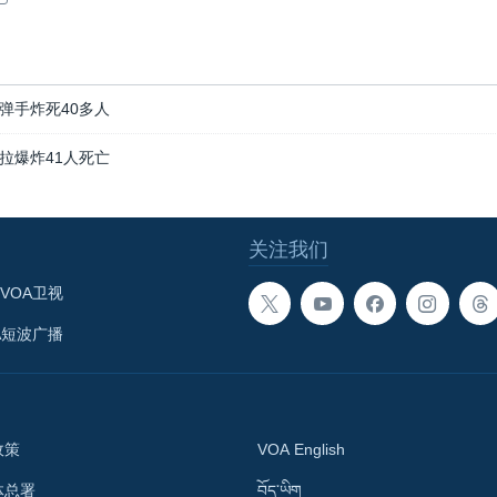
弹手炸死40多人
拉爆炸41人死亡
关注我们
VOA卫视
A短波广播
政策
VOA English
体总署
བོད་ཡིག