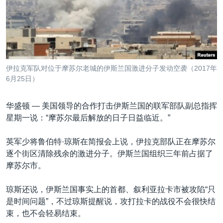
VOA视频
欧洲
科教·文娱·体健
白宫要闻
转
到
VOA今日焦点
非洲
军事
国会报道
检
中文广播
美洲
劳工
美中关系
索
全球议题
环境
美国建国250周年
关注我们
伊拉克军队对位于摩苏尔老城的伊斯兰国激进分子发动空袭（2017年
埃博拉疫情
6月25日）
美国之音专访
华盛顿 —
美国领导的合作打击伊斯兰国的联军部队副总指挥
重要讲话与声明
星期一说：“摩苏尔最后解放的日子日益临近。”
台海两岸关系
其他语言网站
英军少将鲁伯特·琼斯在简报会上说，伊拉克部队正在摩苏尔
南中国海争端
逐个街区清除残余的激进分子。伊斯兰国组织三年前占据了
关注西藏
摩苏尔市。
关注新疆
琼斯还说，伊斯兰国事实上的首都、叙利亚拉卡市被攻陷“只
GEN Z 看美国
是时间问题”，不过琼斯提醒说，攻打拉卡的战役不会很快结
束，也不会轻易结束。