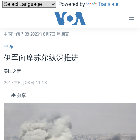
Powered by
Translate
无
障
碍
中国时间 7:38 2026年8月7日 星期五
主页
链
中东
接
美国
伊军向摩苏尔纵深推进
跳
中国
转
美国之音
台湾
到
2017年6月26日 11:18
内
港澳
容
分享
国际
跳
转
分类新闻
最新国际新闻
到
美中关系
印太
经济·金融·贸易
导
航
热点专题
中东
人权·法律·宗教
跳