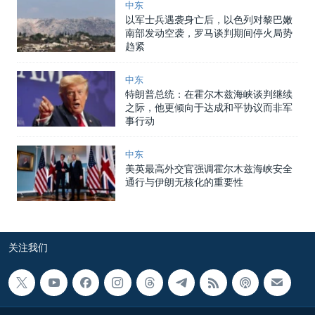
中东
以军士兵遇袭身亡后，以色列对黎巴嫩
南部发动空袭，罗马谈判期间停火局势
趋紧
中东
特朗普总统：在霍尔木兹海峡谈判继续
之际，他更倾向于达成和平协议而非军
事行动
中东
美英最高外交官强调霍尔木兹海峡安全
通行与伊朗无核化的重要性
关注我们