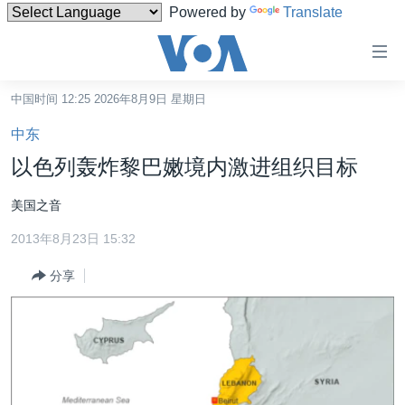
Powered by
Translate
无
障
碍
中国时间 12:25 2026年8月9日 星期日
主页
链
中东
接
美国
以色列轰炸黎巴嫩境内激进组织目标
跳
中国
转
美国之音
台湾
到
2013年8月23日 15:32
内
港澳
容
分享
国际
跳
转
分类新闻
最新国际新闻
到
美中关系
印太
经济·金融·贸易
导
航
热点专题
中东
人权·法律·宗教
跳