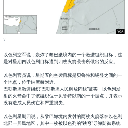
VOA视频
欧洲
科教·文娱·体健
白宫要闻
转
到
VOA今日焦点
非洲
军事
国会报道
检
中文广播
美洲
劳工
美中关系
索
全球议题
环境
美国建国250周年
关注我们
v
埃博拉疫情
美国之音专访
以色列空军说，轰炸了黎巴嫩境内的一个激进组织目标，这
是对星期四以色列目标遭到四枚火箭袭击所做出的反应。
重要讲话与声明
台海两岸关系
以色列官员说，星期五的空袭目标是贝鲁特和锡登之间的一
其他语言网站
个地点，位于纳摩赫附近。
南中国海争端
巴勒斯坦激进组织“巴勒斯坦人民解放阵线”证实，以色列发
关注西藏
射的火箭命中了该组织位于贝鲁特以南的一个据点，并表示
没有造成人员伤亡和严重损失。
关注新疆
GEN Z 看美国
以色列星期四说，从黎巴嫩境内发射的两枚火箭落在以色列
北部一居民地区，其中一枚被以色列的“铁穹”导弹防御系统