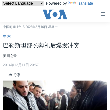
Powered by
Translate
无
障
碍
中国时间 16:15 2026年8月10日 星期一
主页
链
中东
接
美国
巴勒斯坦部长葬礼后爆发冲突
跳
中国
转
美国之音
台湾
到
2014年12月11日 20:57
内
港澳
容
分享
国际
跳
转
分类新闻
最新国际新闻
到
美中关系
印太
经济·金融·贸易
导
航
热点专题
中东
人权·法律·宗教
跳