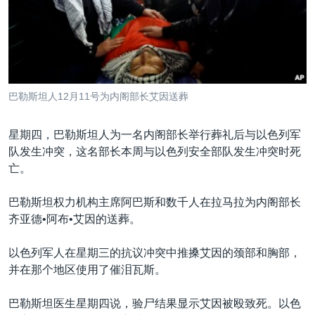
VOA视频
欧洲
科教·文娱·体健
白宫要闻
转
到
VOA今日焦点
非洲
军事
国会报道
检
中文广播
美洲
劳工
美中关系
索
全球议题
环境
美国建国250周年
关注我们
巴勒斯坦人12月11号为内阁部长艾因送葬
埃博拉疫情
美国之音专访
星期四，巴勒斯坦人为一名内阁部长举行葬礼后与以色列军
队发生冲突，这名部长本周与以色列安全部队发生冲突时死
重要讲话与声明
亡。
台海两岸关系
其他语言网站
巴勒斯坦权力机构主席阿巴斯和数千人在拉马拉为内阁部长
南中国海争端
齐亚德•阿布•艾因的送葬。
关注西藏
以色列军人在星期三的抗议冲突中推搡艾因的颈部和胸部，
关注新疆
并在那个地区使用了催泪瓦斯。
GEN Z 看美国
巴勒斯坦医生星期四说，验尸结果显示艾因被殴致死。以色